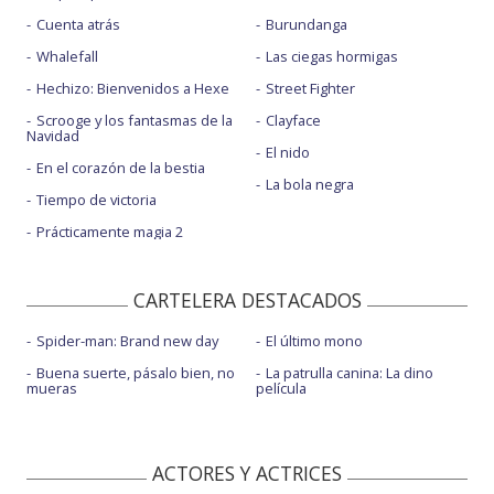
Cuenta atrás
Burundanga
Whalefall
Las ciegas hormigas
Hechizo: Bienvenidos a Hexe
Street Fighter
Scrooge y los fantasmas de la
Clayface
Navidad
El nido
En el corazón de la bestia
La bola negra
Tiempo de victoria
Prácticamente magia 2
CARTELERA DESTACADOS
Spider-man: Brand new day
El último mono
Buena suerte, pásalo bien, no
La patrulla canina: La dino
mueras
película
ACTORES Y ACTRICES