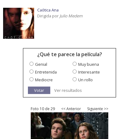
Caótica Ana
Dirigida por
Julio Medem
¿Qué te parece la película?
Genial
Muy buena
Entretenida
Interesante
Mediocre
Un rollo
Votar
Ver resultados
Foto 10 de 29
<< Anterior
Siguiente >>