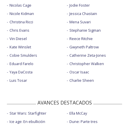
Nicolas Cage
Jodie Foster
Nicole Kidman
Jessica Chastain
Christina Ricci
Mena Suvari
Chris Evans
Stephanie Sigman
Vin Diesel
Reece Ritchie
Kate Winslet
Gwyneth Paltrow
Cobie Smulders
Catherine Zeta-Jones
Eduard Farelo
Christopher Walken
Yaya DaCosta
Oscar Isaac
Luis Tosar
Charlie Sheen
AVANCES DESTACADOS
Star Wars: Starfighter
Ella McCay
Ice age: En ebullición
Dune: Parte tres