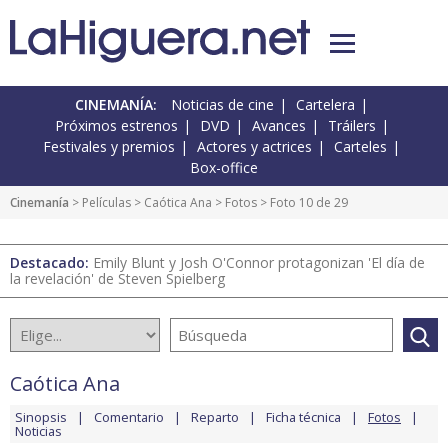
CINEMANÍA:
Noticias de cine
Cartelera
Próximos estrenos
DVD
Avances
Tráilers
Festivales y premios
Actores y actrices
Carteles
Box-office
Cinemanía
> Películas >
Caótica Ana
>
Fotos
> Foto 10 de 29
Destacado:
Emily Blunt y Josh O'Connor protagonizan 'El día de
la revelación' de Steven Spielberg
Caótica Ana
Sinopsis
Comentario
Reparto
Ficha técnica
Fotos
Noticias