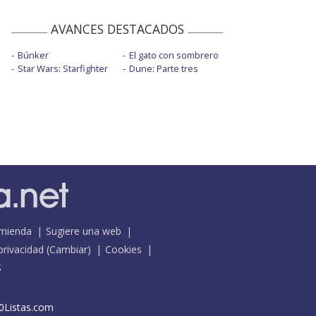
AVANCES DESTACADOS
Búnker
El gato con sombrero
Star Wars: Starfighter
Dune: Parte tres
mienda
Sugiere una web
 privacidad
(
Cambiar
)
Cookies
S
0Listas.com