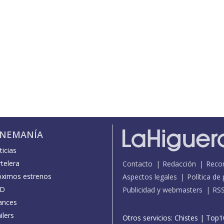
INEMANÍA
icias
telera
Contacto
Redacción
Reco
óximos estrenos
Aspectos legales
Política de
D
Publicidad y webmasters
RS
ances
ilers
Otros servicios:
Chistes
|
Top1