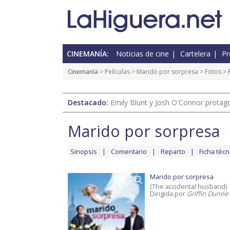
CINEMANÍA:
Noticias de cine
Cartelera
Pr
Cinemanía
> Películas >
Marido por sorpresa
>
Fotos
> 
Destacado:
Emily Blunt y Josh O'Connor protagon
Marido por sorpresa
Sinopsis
Comentario
Reparto
Ficha técn
Marido por sorpresa
(The accidental husband)
Dirigida por
Griffin Dunne