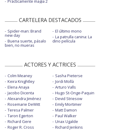
Prácticamente magia 2
CARTELERA DESTACADOS
Spider-man: Brand
El último mono
new day
La patrulla canina: La
Buena suerte, pásalo
dino película
bien, no mueras
ACTORES Y ACTRICES
Colm Meaney
Sasha Pieterse
Keira Knightley
Jordi Mollà
Elena Anaya
Arturo Valls
Jacobo Dicenta
Hugo St-Onge-Paquin
Alexandra Jiménez
Devid Striesow
Rosemarie DeWitt
Emily Mortimer
Teresa Palmer
Matt Damon
Taron Egerton
Paul Walker
Richard Gere
Unax Ugalde
Roger R. Cross
Richard Jenkins