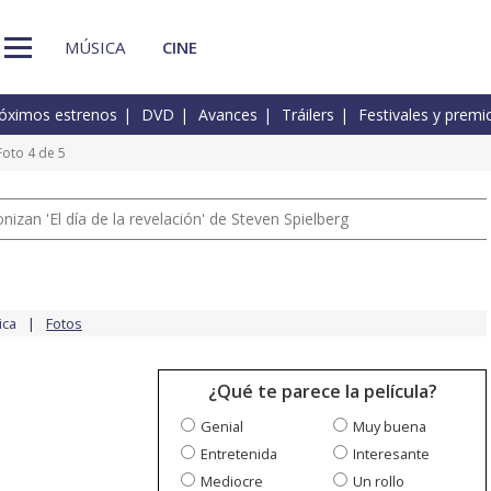
MÚSICA
CINE
óximos estrenos
DVD
Avances
Tráilers
Festivales y premi
Foto 4 de 5
izan 'El día de la revelación' de Steven Spielberg
ica
Fotos
¿Qué te parece la película?
Genial
Muy buena
Entretenida
Interesante
Mediocre
Un rollo