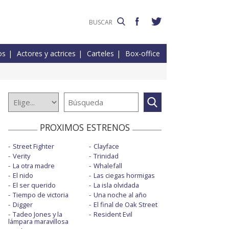
os
Actores y actrices
Carteles
Box-office
PROXIMOS ESTRENOS
Street Fighter
Clayface
Verity
Trinidad
La otra madre
Whalefall
El nido
Las ciegas hormigas
El ser querido
La isla olvidada
Tiempo de victoria
Una noche al año
Digger
El final de Oak Street
Tadeo Jones y la
Resident Evil
lámpara maravillosa