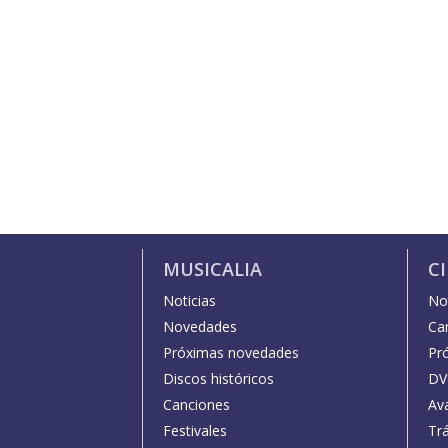
MUSICALIA
C
Noticias
Not
Novedades
Car
Próximas novedades
Pr
Discos históricos
DV
Canciones
Av
Festivales
Trá