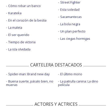
Street Fighter
Cómo robar un banco
Esta soledad
Karateka
Sacamantecas
En el corazón de la bestia
La bola negra
La maleta
Un plan perfecto
El ser querido
Las ciegas hormigas
Tiempo de victoria
La isla olvidada
CARTELERA DESTACADOS
Spider-man: Brand new day
El último mono
Buena suerte, pásalo bien, no
La patrulla canina: La dino
mueras
película
ACTORES Y ACTRICES