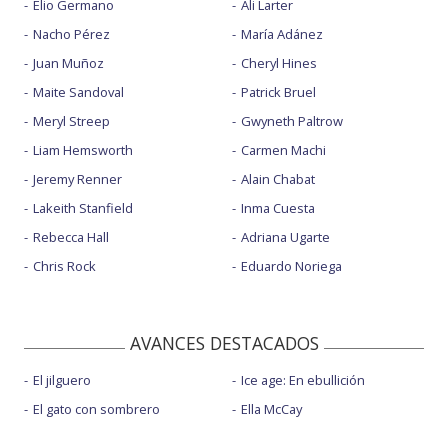
Elio Germano
Ali Larter
Nacho Pérez
María Adánez
Juan Muñoz
Cheryl Hines
Maite Sandoval
Patrick Bruel
Meryl Streep
Gwyneth Paltrow
Liam Hemsworth
Carmen Machi
Jeremy Renner
Alain Chabat
Lakeith Stanfield
Inma Cuesta
Rebecca Hall
Adriana Ugarte
Chris Rock
Eduardo Noriega
AVANCES DESTACADOS
El jilguero
Ice age: En ebullición
El gato con sombrero
Ella McCay