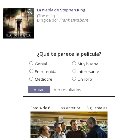
La niebla de Stephen King
(The mist)
Dirigida por
Frank Darabont
¿Qué te parece la película?
Genial
Muy buena
Entretenida
Interesante
Mediocre
Un rollo
Votar
Ver resultados
Foto 4 de 6
<< Anterior
Siguiente >>