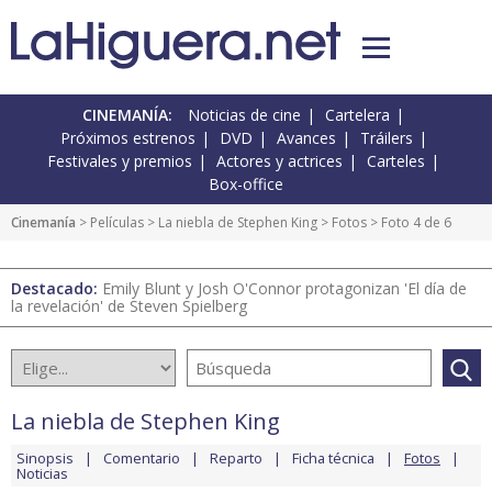
CINEMANÍA:
Noticias de cine
Cartelera
Próximos estrenos
DVD
Avances
Tráilers
Festivales y premios
Actores y actrices
Carteles
Box-office
Cinemanía
> Películas >
La niebla de Stephen King
>
Fotos
> Foto 4 de 6
Destacado:
Emily Blunt y Josh O'Connor protagonizan 'El día de
la revelación' de Steven Spielberg
La niebla de Stephen King
Sinopsis
Comentario
Reparto
Ficha técnica
Fotos
Noticias