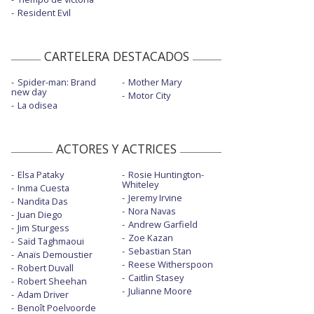
Resident Evil
CARTELERA DESTACADOS
Spider-man: Brand
Mother Mary
new day
Motor City
La odisea
ACTORES Y ACTRICES
Elsa Pataky
Rosie Huntington-
Whiteley
Inma Cuesta
Jeremy Irvine
Nandita Das
Nora Navas
Juan Diego
Andrew Garfield
Jim Sturgess
Zoe Kazan
Saïd Taghmaoui
Sebastian Stan
Anaïs Demoustier
Reese Witherspoon
Robert Duvall
Caitlin Stasey
Robert Sheehan
Julianne Moore
Adam Driver
Benoît Poelvoorde