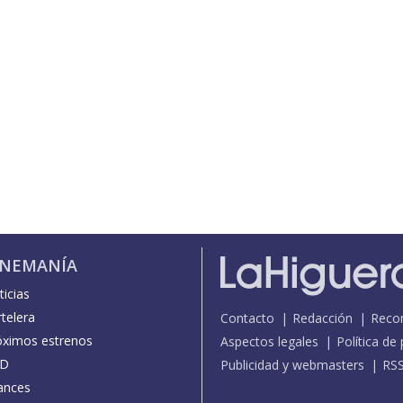
INEMANÍA
icias
telera
Contacto
Redacción
Reco
óximos estrenos
Aspectos legales
Política de
D
Publicidad y webmasters
RS
ances