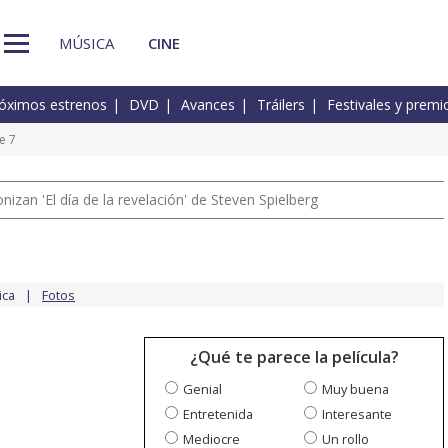
MÚSICA
CINE
óximos estrenos
DVD
Avances
Tráilers
Festivales y premi
e 7
izan 'El día de la revelación' de Steven Spielberg
ica
Fotos
¿Qué te parece la película?
Genial
Muy buena
Entretenida
Interesante
Mediocre
Un rollo