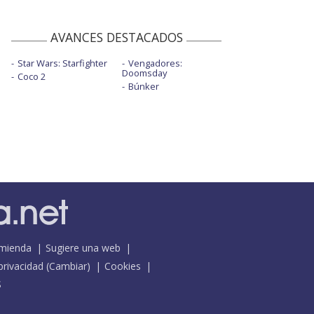
AVANCES DESTACADOS
Star Wars: Starfighter
Vengadores:
Doomsday
Coco 2
Búnker
mienda
Sugiere una web
 privacidad
(
Cambiar
)
Cookies
S