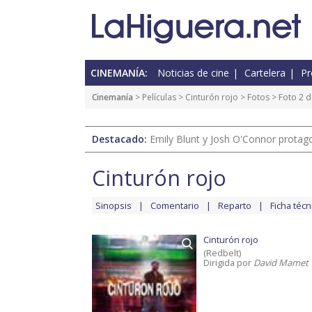
CINEMANÍA:
Noticias de cine
Cartelera
Pr
Cinemanía
> Películas >
Cinturón rojo
>
Fotos
> Foto 2 d
Destacado:
Emily Blunt y Josh O'Connor protagon
Cinturón rojo
Sinopsis
Comentario
Reparto
Ficha técn
Cinturón rojo
(Redbelt)
Dirigida por
David Mamet