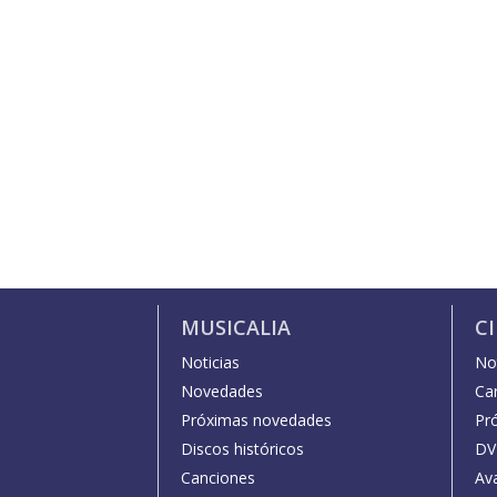
MUSICALIA
C
Noticias
Not
Novedades
Car
Próximas novedades
Pr
Discos históricos
DV
Canciones
Av