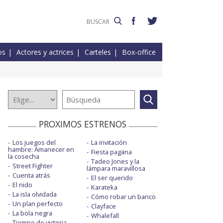
os
Actores y actrices
Carteles
Box-office
PROXIMOS ESTRENOS
Los juegos del
La invitación
hambre: Amanecer en
Fiesta pagäna
la cosecha
Tadeo Jones y la
Street Fighter
lámpara maravillosa
Cuenta atrás
El ser querido
El nido
Karateka
La isla olvidada
Cómo robar un banco
Un plan perfecto
Clayface
La bola negra
Whalefall
Tiempo de victoria