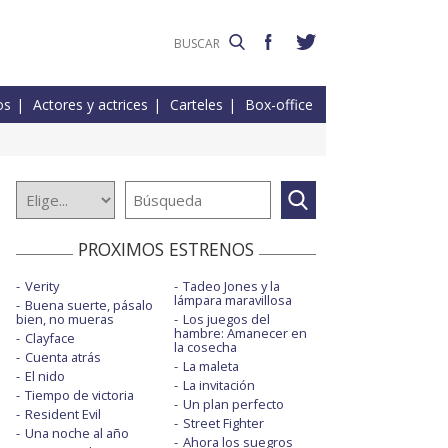
os
Actores y actrices
Carteles
Box-office
PROXIMOS ESTRENOS
Verity
Tadeo Jones y la
lámpara maravillosa
Buena suerte, pásalo
bien, no mueras
Los juegos del
hambre: Amanecer en
Clayface
la cosecha
Cuenta atrás
La maleta
El nido
La invitación
Tiempo de victoria
Un plan perfecto
Resident Evil
Street Fighter
Una noche al año
Ahora los suegros