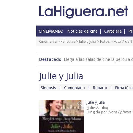
CINEMANÍA:
Noticias de cine
Cartelera
Pr
Cinemanía
> Películas >
Julie y Julia
>
Fotos
> Foto 7 de 1
Destacado:
Llega a las salas de cine la películ
Julie y Julia
Sinopsis
Comentario
Reparto
Ficha técn
Julie y Julia
(Julie & Julia)
Dirigida por
Nora Ephron