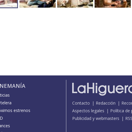
INEMANÍA
icias
telera
Contacto
Redacción
Reco
óximos estrenos
Aspectos legales
Política de
D
Publicidad y webmasters
RS
ances