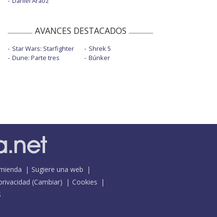
Daniel Aráoz
AVANCES DESTACADOS
Star Wars: Starfighter
Shrek 5
Dune: Parte tres
Búnker
mienda
Sugiere una web
 privacidad
(
Cambiar
)
Cookies
S