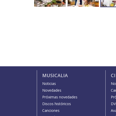
MUSICALIA
C
Noticias
Not
Novedades
Car
Próximas novedades
Pr
Discos históricos
DV
Canciones
Av