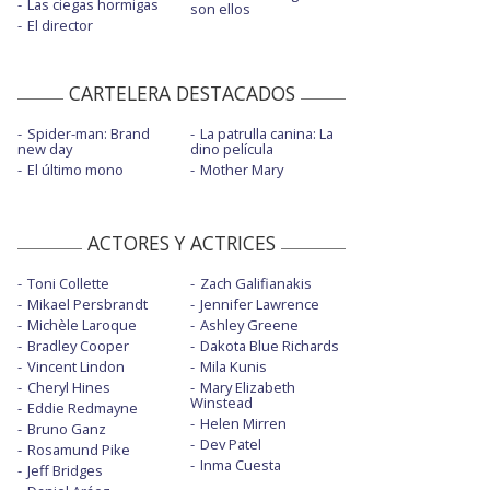
Las ciegas hormigas
son ellos
El director
CARTELERA DESTACADOS
Spider-man: Brand
La patrulla canina: La
new day
dino película
El último mono
Mother Mary
ACTORES Y ACTRICES
Toni Collette
Zach Galifianakis
Mikael Persbrandt
Jennifer Lawrence
Michèle Laroque
Ashley Greene
Bradley Cooper
Dakota Blue Richards
Vincent Lindon
Mila Kunis
Cheryl Hines
Mary Elizabeth
Winstead
Eddie Redmayne
Helen Mirren
Bruno Ganz
Dev Patel
Rosamund Pike
Inma Cuesta
Jeff Bridges