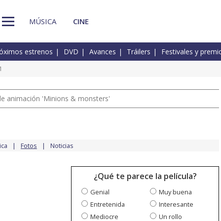
MÚSICA
CINE
óximos estrenos
DVD
Avances
Tráilers
Festivales y premi
1
a de animación 'Minions & monsters'
ica
Fotos
Noticias
¿Qué te parece la película?
Genial
Muy buena
Entretenida
Interesante
Mediocre
Un rollo