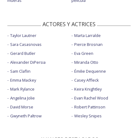
mueras
película
ACTORES Y ACTRICES
Taylor Lautner
Marta Larralde
Sara Casasnovas
Pierce Brosnan
Gerard Butler
Eva Green
Alexander DiPersia
Miranda Otto
Sam Claflin
Émilie Dequenne
Emma Mackey
Casey Affleck
Mark Rylance
Keira Knightley
Angelina Jolie
Evan Rachel Wood
David Morse
Robert Pattinson
Gwyneth Paltrow
Wesley Snipes