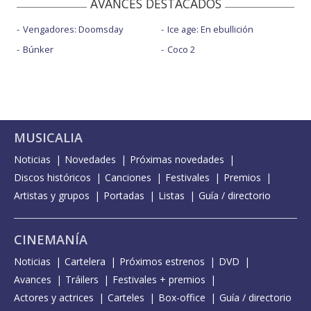
AVANCES DESTACADOS
Vengadores: Doomsday
Ice age: En ebullición
Búnker
Coco 2
MUSICALIA
Noticias
Novedades
Próximas novedades
Discos históricos
Canciones
Festivales
Premios
Artistas y grupos
Portadas
Listas
Guía / directorio
CINEMANÍA
Noticias
Cartelera
Próximos estrenos
DVD
Avances
Tráilers
Festivales + premios
Actores y actrices
Carteles
Box-office
Guía / directorio