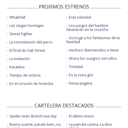
PROXIMOS ESTRENOS
Whalefall
Esta soledad
Las ciegas hormigas
Los juegos del hambre:
Amanecer en la cosecha
Street Fighter
Scrooge y los fantasmas de la
Navidad
La constelación del perro
Hechizo: Bienvenidos a Hexe
El final de Oak Street
Ahora los suegros son ellos
La invitación
Trinidad
Karateka
En la zona gris
Tiempo de victoria
Fiesta pagäna
En el corazón de la bestia
CARTELERA DESTACADOS
Spider-man: Brand new day
El último mono
Buena suerte, pásalo bien, no
La patrulla canina: La dino