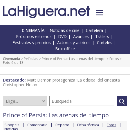
CINEMANÍA:
Noticias de cine
Cartelera
Próximos estrenos
DVD
Avances
Tráilers
Festivales y premios
Actores y actrices
Carteles
Box-office
Cinemanía
> Películas >
Prince of Persia: Las arenas del tiempo
>
Fotos
>
Foto 6 de 13
Destacado:
Matt Damon protagoniza 'La odisea' del cineasta
Christopher Nolan
Prince of Persia: Las arenas del tiempo
Sinopsis
Comentario
Reparto
Ficha técnica
Fotos
Noticias