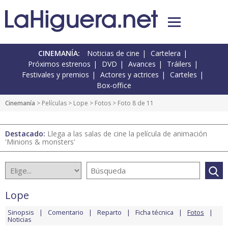
CINEMANÍA:
Noticias de cine
Cartelera
Próximos estrenos
DVD
Avances
Tráilers
Festivales y premios
Actores y actrices
Carteles
Box-office
Cinemanía
> Películas >
Lope
>
Fotos
> Foto 8 de 11
Destacado:
Llega a las salas de cine la película de animación
'Minions & monsters'
Lope
Sinopsis
Comentario
Reparto
Ficha técnica
Fotos
Noticias