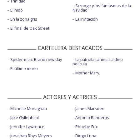
Trinidad
Scrooge y los fantasmas de la
El nido
Navidad
En la zona gris
La invitación
El final de Oak Street
CARTELERA DESTACADOS
Spider-man: Brand new day
La patrulla canina: La dino
película
El último mono
Mother Mary
ACTORES Y ACTRICES
Michelle Monaghan
James Marsden
Jake Gyllenhaal
Antonio Banderas
Jennifer Lawrence
Phoebe Fox
Jonathan Rhys Meyers
Diego Luna