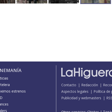
INEMANÍA
icias
telera
Contacto
Redacción
Reco
óximos estrenos
Aspectos legales
Política de
D
Publicidad y webmasters
RS
ances
ilers
Otros servicios:
Chistes
|
Top1