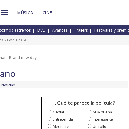
MÚSICA
CINE
óximos estrenos
DVD
Avances
Tráilers
Festivales y premi
os
> Foto 1 de 9
man: Brand new day'
mano
Noticias
¿Qué te parece la película?
Genial
Muy buena
Entretenida
Interesante
Mediocre
Un rollo