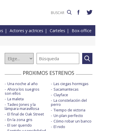
os
Actores y actrices
Carteles
Box-office
PROXIMOS ESTRENOS
Una noche al año
Las ciegas hormigas
Ahora los suegros
Sacamantecas
son ellos
Clayface
La maleta
La constelación del
Tadeo Jones y la
perro
lámpara maravillosa
Tiempo de victoria
El final de Oak Street
Un plan perfecto
En la zona gris
Cómo robar un banco
El ser querido
El nido
Sentido y sensibilidad