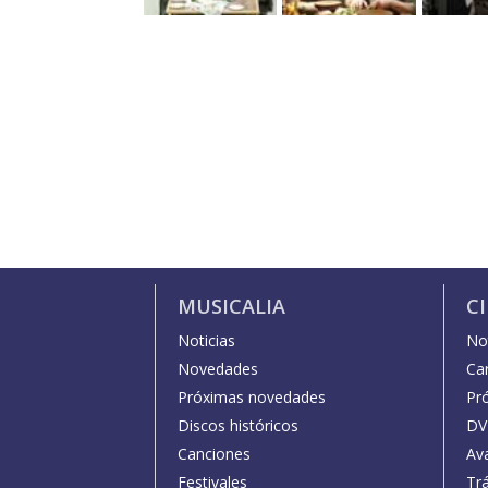
MUSICALIA
C
Noticias
Not
Novedades
Car
Próximas novedades
Pr
Discos históricos
DV
Canciones
Av
Festivales
Trá