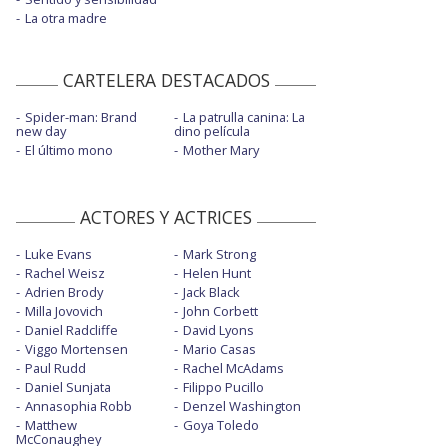
La otra madre
CARTELERA DESTACADOS
Spider-man: Brand
La patrulla canina: La
new day
dino película
El último mono
Mother Mary
ACTORES Y ACTRICES
Luke Evans
Mark Strong
Rachel Weisz
Helen Hunt
Adrien Brody
Jack Black
Milla Jovovich
John Corbett
Daniel Radcliffe
David Lyons
Viggo Mortensen
Mario Casas
Paul Rudd
Rachel McAdams
Daniel Sunjata
Filippo Pucillo
Annasophia Robb
Denzel Washington
Matthew
Goya Toledo
McConaughey