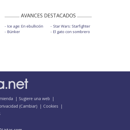
AVANCES DESTACADOS
Ice age: En ebullición
Star Wars: Starfighter
Búnker
El gato con sombrero
mienda
Sugiere una web
 privacidad
(
Cambiar
)
Cookies
S
0Listas.com