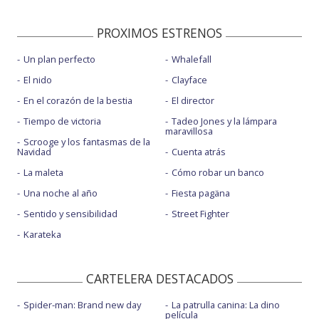
PROXIMOS ESTRENOS
Un plan perfecto
Whalefall
El nido
Clayface
En el corazón de la bestia
El director
Tiempo de victoria
Tadeo Jones y la lámpara
maravillosa
Scrooge y los fantasmas de la
Navidad
Cuenta atrás
La maleta
Cómo robar un banco
Una noche al año
Fiesta pagäna
Sentido y sensibilidad
Street Fighter
Karateka
CARTELERA DESTACADOS
Spider-man: Brand new day
La patrulla canina: La dino
película