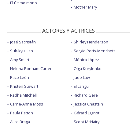
El último mono
Mother Mary
ACTORES Y ACTRICES
José Sacristán
Shirley Henderson
Suk-kyu Han
Sergio Peris-Mencheta
Amy Smart
Mónica López
Helena Bonham Carter
Olga Kurylenko
Paco León
Jude Law
Kristen Stewart
El Langui
Radha Mitchell
Richard Gere
Carrie-Anne Moss
Jessica Chastain
Paula Patton
Gérard Jugnot
Alice Braga
Scoot McNairy