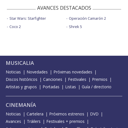
AVANCES DESTACADOS
Star Wars: Starfighter
Operación Camarón 2
Coco 2
Shrek 5
MUSICALIA
Noticias
Novedades
Próximas novedades
Discos históricos
Canciones
Festivales
Premios
Artistas y grupos
Portadas
Listas
Guía / directorio
CINEMANÍA
Noticias
Cartelera
Próximos estrenos
DVD
Avances
Tráilers
Festivales + premios