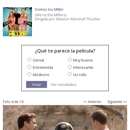
Somos los Miller
(We're the Millers)
Dirigida por
Rawson Marshall Thurber
¿Qué te parece la película?
Genial
Muy buena
Entretenida
Interesante
Mediocre
Un rollo
Votar
Ver resultados
Foto 4 de 10
<< Anterior
Siguiente >>