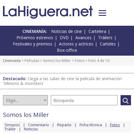
CINEMANÍA:
Noticias de cine
Cartelera
Próximos estrenos
DVD
Avances
Tráilers
Festivales y premios
Actores y actrices
Carteles
Box-office
Cinemanía
> Películas >
Somos los Miller
>
Fotos
> Foto 4 de 10
Destacado:
Llega a las salas de cine la película de animación
'Minions & monsters'
Somos los Miller
Sinopsis
Comentario
Reparto
Ficha técnica
Fotos
Tráiler
Noticias