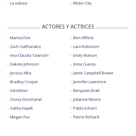
La odisea
Motor City
ACTORES Y ACTRICES
Marina Foïs
Ben Affleck
Zach Galifianakis
Lara Robinson
Ana Claudia Talancón
Emily Watson
Dakota Johnson
Inma Cuesta
Jessica Alba
Jamie Campbell Bower
Bradley Cooper
Jennifer Lawrence
Val Kilmer
Benjamin Bratt
Zooey Deschanel
Julianne Moore
Salma Hayek
Pablo Echarri
Megan Fox
Pierre Richard