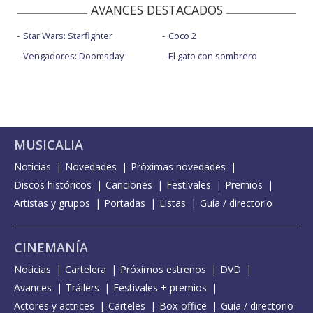
AVANCES DESTACADOS
Star Wars: Starfighter
Coco 2
Vengadores: Doomsday
El gato con sombrero
MUSICALIA
Noticias
Novedades
Próximas novedades
Discos históricos
Canciones
Festivales
Premios
Artistas y grupos
Portadas
Listas
Guía / directorio
CINEMANÍA
Noticias
Cartelera
Próximos estrenos
DVD
Avances
Tráilers
Festivales + premios
Actores y actrices
Carteles
Box-office
Guía / directorio