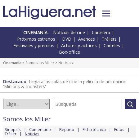
CINEMANÍA:
Noticias de cine
Cartelera
Próximos estrenos
DVD
Avances
Tráilers
Festivales y premios
Actores y actrices
Carteles
Box-office
Cinemanía
>
Somos los Miller
> Noticias
Destacado:
Llega a las salas de cine la película de animación
'Minions & monsters'
Somos los Miller
Sinopsis
Comentario
Reparto
Ficha técnica
Fotos
Tráiler
Noticias