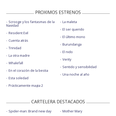
PROXIMOS ESTRENOS
Scrooge y los fantasmas de la
La maleta
Navidad
El ser querido
Resident Evil
El último mono
Cuenta atrás
Burundanga
Trinidad
El nido
La otra madre
Verity
Whalefall
Sentido y sensibilidad
En el corazón de la bestia
Una noche al año
Esta soledad
Prácticamente magia 2
CARTELERA DESTACADOS
Spider-man: Brand new day
Mother Mary