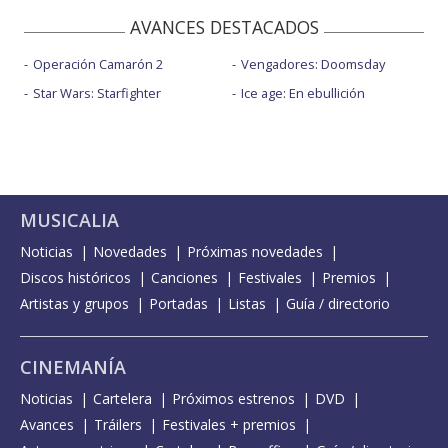
AVANCES DESTACADOS
Operación Camarón 2
Vengadores: Doomsday
Star Wars: Starfighter
Ice age: En ebullición
MUSICALIA
Noticias
Novedades
Próximas novedades
Discos históricos
Canciones
Festivales
Premios
Artistas y grupos
Portadas
Listas
Guía / directorio
CINEMANÍA
Noticias
Cartelera
Próximos estrenos
DVD
Avances
Tráilers
Festivales + premios