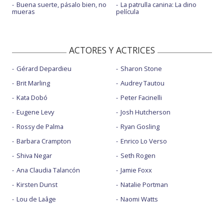
Buena suerte, pásalo bien, no
La patrulla canina: La dino
mueras
película
ACTORES Y ACTRICES
Gérard Depardieu
Sharon Stone
Brit Marling
Audrey Tautou
Kata Dobó
Peter Facinelli
Eugene Levy
Josh Hutcherson
Rossy de Palma
Ryan Gosling
Barbara Crampton
Enrico Lo Verso
Shiva Negar
Seth Rogen
Ana Claudia Talancón
Jamie Foxx
Kirsten Dunst
Natalie Portman
Lou de Laâge
Naomi Watts