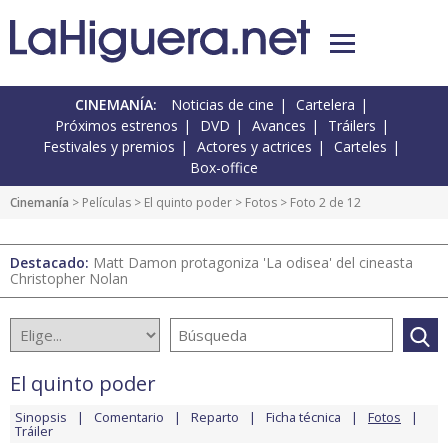
CINEMANÍA:
Noticias de cine
Cartelera
Próximos estrenos
DVD
Avances
Tráilers
Festivales y premios
Actores y actrices
Carteles
Box-office
Cinemanía
> Películas >
El quinto poder
>
Fotos
> Foto 2 de 12
Destacado:
Matt Damon protagoniza 'La odisea' del cineasta
Christopher Nolan
El quinto poder
Sinopsis
Comentario
Reparto
Ficha técnica
Fotos
Tráiler