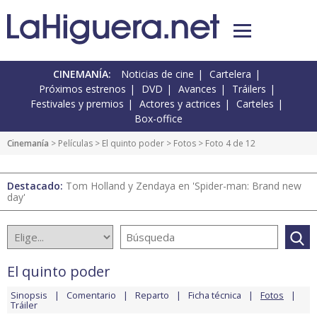
CINEMANÍA:
Noticias de cine
Cartelera
Próximos estrenos
DVD
Avances
Tráilers
Festivales y premios
Actores y actrices
Carteles
Box-office
Cinemanía
> Películas >
El quinto poder
>
Fotos
> Foto 4 de 12
Destacado:
Tom Holland y Zendaya en 'Spider-man: Brand new
day'
El quinto poder
Sinopsis
Comentario
Reparto
Ficha técnica
Fotos
Tráiler