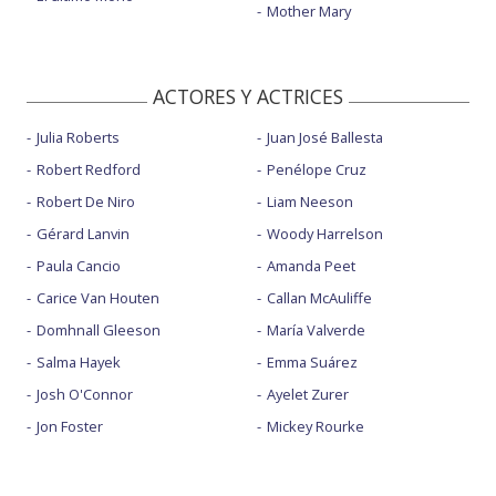
Mother Mary
ACTORES Y ACTRICES
Julia Roberts
Juan José Ballesta
Robert Redford
Penélope Cruz
Robert De Niro
Liam Neeson
Gérard Lanvin
Woody Harrelson
Paula Cancio
Amanda Peet
Carice Van Houten
Callan McAuliffe
Domhnall Gleeson
María Valverde
Salma Hayek
Emma Suárez
Josh O'Connor
Ayelet Zurer
Jon Foster
Mickey Rourke