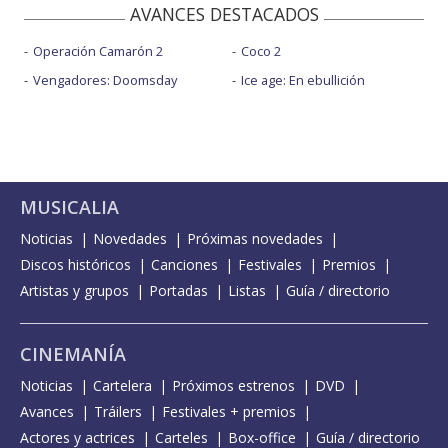
AVANCES DESTACADOS
Operación Camarón 2
Coco 2
Vengadores: Doomsday
Ice age: En ebullición
MUSICALIA
Noticias
Novedades
Próximas novedades
Discos históricos
Canciones
Festivales
Premios
Artistas y grupos
Portadas
Listas
Guía / directorio
CINEMANÍA
Noticias
Cartelera
Próximos estrenos
DVD
Avances
Tráilers
Festivales + premios
Actores y actrices
Carteles
Box-office
Guía / directorio