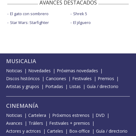
AVANCES DESTACADOS
El gato con sombrero
Shrek 5
Star Wars: Starfighter
El jilguero
MUSICALIA
Noticias
Novedades
Próximas novedades
Discos históricos
Canciones
Festivales
Premios
Artistas y grupos
Portadas
Listas
Guía / directorio
CINEMANÍA
Noticias
Cartelera
Próximos estrenos
DVD
Avances
Tráilers
Festivales + premios
Actores y actrices
Carteles
Box-office
Guía / directorio