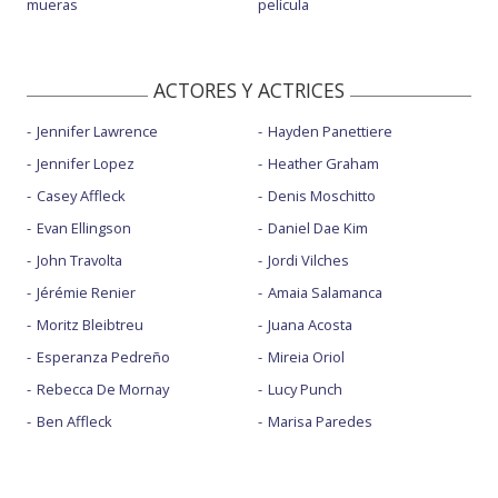
mueras
película
ACTORES Y ACTRICES
Jennifer Lawrence
Hayden Panettiere
Jennifer Lopez
Heather Graham
Casey Affleck
Denis Moschitto
Evan Ellingson
Daniel Dae Kim
John Travolta
Jordi Vilches
Jérémie Renier
Amaia Salamanca
Moritz Bleibtreu
Juana Acosta
Esperanza Pedreño
Mireia Oriol
Rebecca De Mornay
Lucy Punch
Ben Affleck
Marisa Paredes