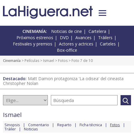
CINEMANÍA:
Noticias de cine
Cartelera
Próximos estrenos
DVD
Avances
Tráilers
Festivales y premios
Actores y actrices
Carteles
Box-office
Cinemanía
> Películas >
Ismael
>
Fotos
> Foto 7 de 10
Destacado:
Matt Damon protagoniza 'La odisea' del cineasta
Christopher Nolan
Ismael
Sinopsis
Comentario
Reparto
Ficha técnica
Fotos
Tráiler
Noticias