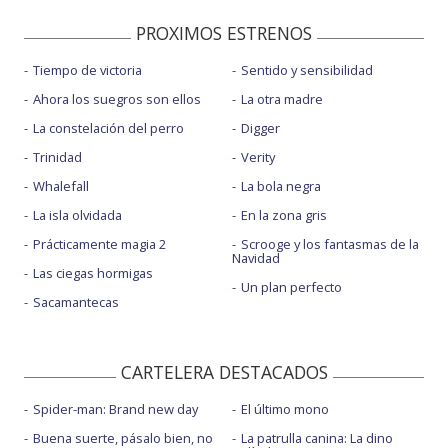
PROXIMOS ESTRENOS
Tiempo de victoria
Sentido y sensibilidad
Ahora los suegros son ellos
La otra madre
La constelación del perro
Digger
Trinidad
Verity
Whalefall
La bola negra
La isla olvidada
En la zona gris
Prácticamente magia 2
Scrooge y los fantasmas de la
Navidad
Las ciegas hormigas
Un plan perfecto
Sacamantecas
CARTELERA DESTACADOS
Spider-man: Brand new day
El último mono
Buena suerte, pásalo bien, no
La patrulla canina: La dino