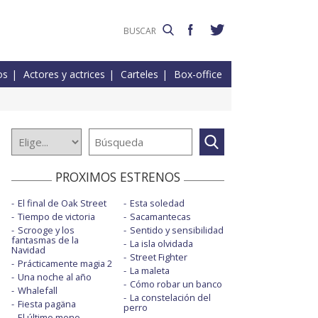
os
Actores y actrices
Carteles
Box-office
PROXIMOS ESTRENOS
El final de Oak Street
Esta soledad
Tiempo de victoria
Sacamantecas
Scrooge y los
Sentido y sensibilidad
fantasmas de la
La isla olvidada
Navidad
Street Fighter
Prácticamente magia 2
La maleta
Una noche al año
Cómo robar un banco
Whalefall
La constelación del
Fiesta pagäna
perro
El último mono