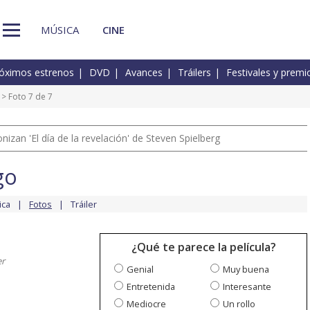
MÚSICA
CINE
óximos estrenos
DVD
Avances
Tráilers
Festivales y premi
> Foto 7 de 7
izan 'El día de la revelación' de Steven Spielberg
go
ica
Fotos
Tráiler
¿Qué te parece la película?
er
Genial
Muy buena
Entretenida
Interesante
Mediocre
Un rollo