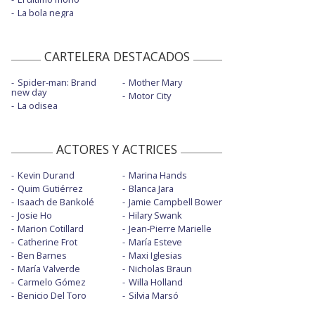
La bola negra
CARTELERA DESTACADOS
Spider-man: Brand
Mother Mary
new day
Motor City
La odisea
ACTORES Y ACTRICES
Kevin Durand
Marina Hands
Quim Gutiérrez
Blanca Jara
Isaach de Bankolé
Jamie Campbell Bower
Josie Ho
Hilary Swank
Marion Cotillard
Jean-Pierre Marielle
Catherine Frot
María Esteve
Ben Barnes
Maxi Iglesias
María Valverde
Nicholas Braun
Carmelo Gómez
Willa Holland
Benicio Del Toro
Silvia Marsó