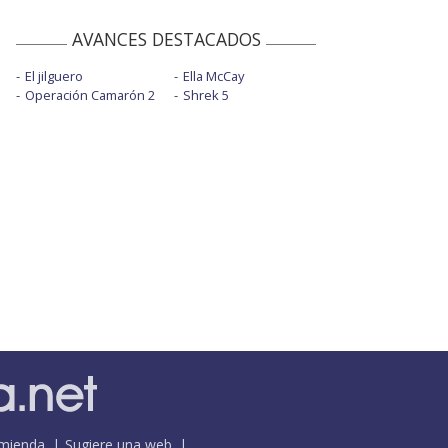
AVANCES DESTACADOS
El jilguero
Ella McCay
Operación Camarón 2
Shrek 5
mienda
Sugiere una web