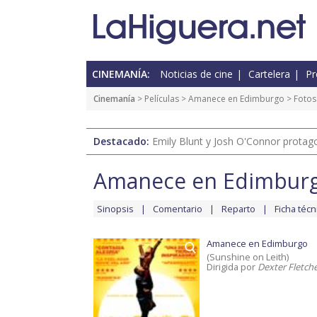
CINEMANÍA:
Noticias de cine
Cartelera
Pr
Cinemanía
> Películas >
Amanece en Edimburgo
>
Fotos
Destacado:
Emily Blunt y Josh O'Connor protagon
Amanece en Edimbur
Sinopsis
Comentario
Reparto
Ficha técn
Amanece en Edimburgo
(Sunshine on Leith)
Dirigida por
Dexter Fletch