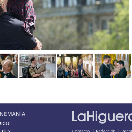
INEMANÍA
icias
telera
Contacto
Redacción
Reco