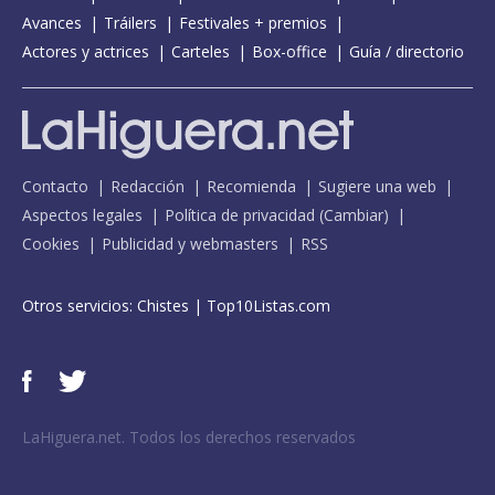
Avances
Tráilers
Festivales + premios
Actores y actrices
Carteles
Box-office
Guía / directorio
Contacto
Redacción
Recomienda
Sugiere una web
Aspectos legales
Política de privacidad
(
Cambiar
)
Cookies
Publicidad y webmasters
RSS
Otros servicios:
Chistes
|
Top10Listas.com
LaHiguera.net. Todos los derechos reservados