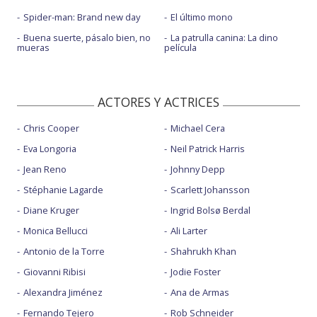
Spider-man: Brand new day
El último mono
Buena suerte, pásalo bien, no
La patrulla canina: La dino
mueras
película
ACTORES Y ACTRICES
Chris Cooper
Michael Cera
Eva Longoria
Neil Patrick Harris
Jean Reno
Johnny Depp
Stéphanie Lagarde
Scarlett Johansson
Diane Kruger
Ingrid Bolsø Berdal
Monica Bellucci
Ali Larter
Antonio de la Torre
Shahrukh Khan
Giovanni Ribisi
Jodie Foster
Alexandra Jiménez
Ana de Armas
Fernando Tejero
Rob Schneider