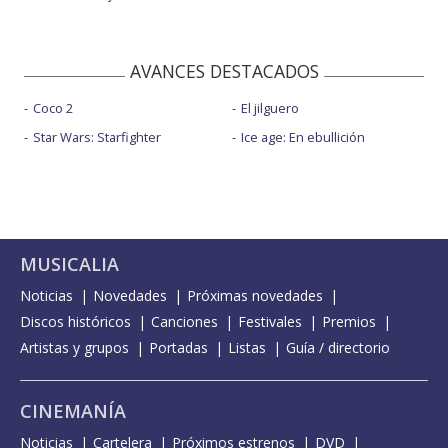
AVANCES DESTACADOS
Coco 2
El jilguero
Star Wars: Starfighter
Ice age: En ebullición
MUSICALIA
Noticias
Novedades
Próximas novedades
Discos históricos
Canciones
Festivales
Premios
Artistas y grupos
Portadas
Listas
Guía / directorio
CINEMANÍA
Noticias
Cartelera
Próximos estrenos
DVD