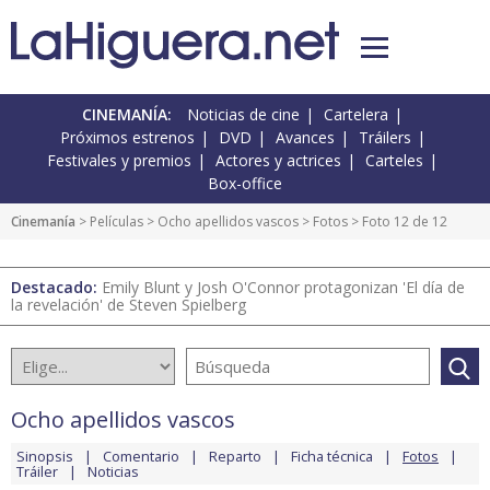
CINEMANÍA:
Noticias de cine
Cartelera
Próximos estrenos
DVD
Avances
Tráilers
Festivales y premios
Actores y actrices
Carteles
Box-office
Cinemanía
> Películas >
Ocho apellidos vascos
>
Fotos
> Foto 12 de 12
Destacado:
Emily Blunt y Josh O'Connor protagonizan 'El día de
la revelación' de Steven Spielberg
Ocho apellidos vascos
Sinopsis
Comentario
Reparto
Ficha técnica
Fotos
Tráiler
Noticias