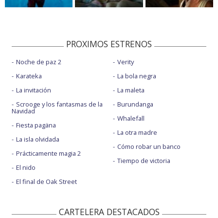
PROXIMOS ESTRENOS
Noche de paz 2
Verity
Karateka
La bola negra
La invitación
La maleta
Scrooge y los fantasmas de la
Burundanga
Navidad
Whalefall
Fiesta pagäna
La otra madre
La isla olvidada
Cómo robar un banco
Prácticamente magia 2
Tiempo de victoria
El nido
El final de Oak Street
CARTELERA DESTACADOS