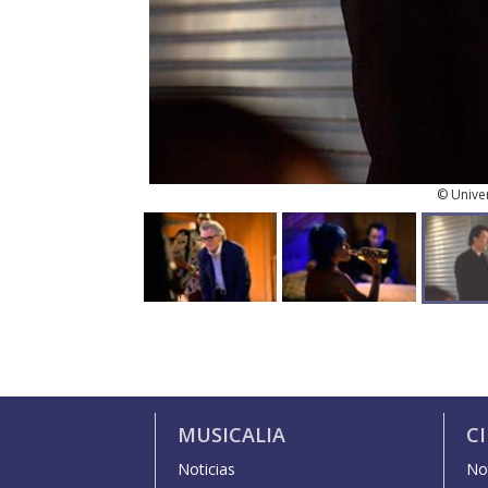
© Univer
MUSICALIA
C
Noticias
Not