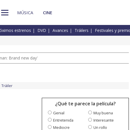
MÚSICA
CINE
óximos estrenos
DVD
Avances
Tráilers
Festivales y premi
man: Brand new day'
Tráiler
¿Qué te parece la película?
Genial
Muy buena
Entretenida
Interesante
Mediocre
Un rollo