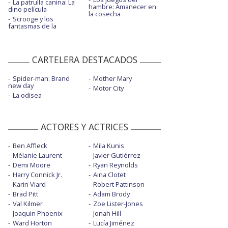
La patrulla canina: La
hambre: Amanecer en
dino película
la cosecha
Scrooge y los
fantasmas de la
CARTELERA DESTACADOS
Spider-man: Brand
Mother Mary
new day
Motor City
La odisea
ACTORES Y ACTRICES
Ben Affleck
Mila Kunis
Mélanie Laurent
Javier Gutiérrez
Demi Moore
Ryan Reynolds
Harry Connick Jr.
Aina Clotet
Karin Viard
Robert Pattinson
Brad Pitt
Adam Brody
Val Kilmer
Zoe Lister-Jones
Joaquin Phoenix
Jonah Hill
Ward Horton
Lucía Jiménez