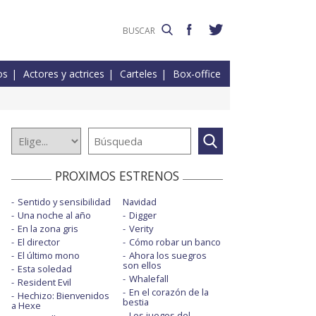
os
Actores y actrices
Carteles
Box-office
PROXIMOS ESTRENOS
Sentido y sensibilidad
Navidad
Una noche al año
Digger
En la zona gris
Verity
El director
Cómo robar un banco
El último mono
Ahora los suegros
son ellos
Esta soledad
Whalefall
Resident Evil
En el corazón de la
Hechizo: Bienvenidos
bestia
a Hexe
Los juegos del