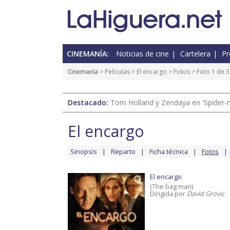
CINEMANÍA:
Noticias de cine
Cartelera
Pr
Cinemanía
> Películas >
El encargo
>
Fotos
> Foto 1 de 3
Destacado:
Tom Holland y Zendaya en 'Spider-
El encargo
Sinopsis
Reparto
Ficha técnica
Fotos
El encargo
(The bag man)
Dirigida por
David Grovic