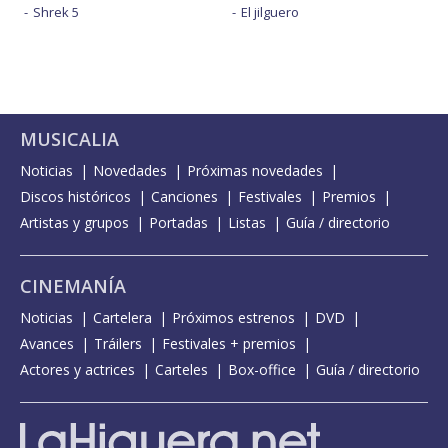
Shrek 5
El jilguero
MUSICALIA
Noticias
Novedades
Próximas novedades
Discos históricos
Canciones
Festivales
Premios
Artistas y grupos
Portadas
Listas
Guía / directorio
CINEMANÍA
Noticias
Cartelera
Próximos estrenos
DVD
Avances
Tráilers
Festivales + premios
Actores y actrices
Carteles
Box-office
Guía / directorio