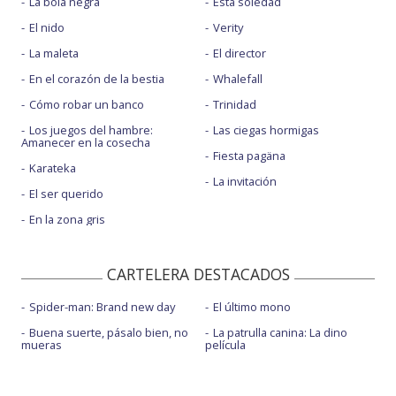
La bola negra
Esta soledad
El nido
Verity
La maleta
El director
En el corazón de la bestia
Whalefall
Cómo robar un banco
Trinidad
Los juegos del hambre:
Las ciegas hormigas
Amanecer en la cosecha
Fiesta pagäna
Karateka
La invitación
El ser querido
En la zona gris
CARTELERA DESTACADOS
Spider-man: Brand new day
El último mono
Buena suerte, pásalo bien, no
La patrulla canina: La dino
mueras
película