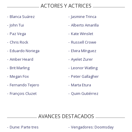
ACTORES Y ACTRICES
Blanca Suárez
Jasmine Trinca
John Tui
Alberto Amarilla
Paz Vega
Kate Winslet
Chris Rock
Russell Crowe
Eduardo Noriega
Elvira Mínguez
Amber Heard
Ayelet Zurer
Brit Marling
Leonor Watling
Megan Fox
Peter Gallagher
Fernando Tejero
Marta Etura
François Cluzet
Quim Gutiérrez
AVANCES DESTACADOS
Dune: Parte tres
Vengadores: Doomsday