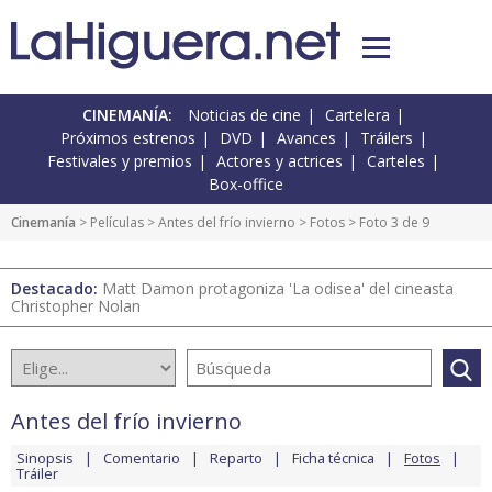
CINEMANÍA:
Noticias de cine
Cartelera
Próximos estrenos
DVD
Avances
Tráilers
Festivales y premios
Actores y actrices
Carteles
Box-office
Cinemanía
> Películas >
Antes del frío invierno
>
Fotos
> Foto 3 de 9
Destacado:
Matt Damon protagoniza 'La odisea' del cineasta
Christopher Nolan
Antes del frío invierno
Sinopsis
Comentario
Reparto
Ficha técnica
Fotos
Tráiler