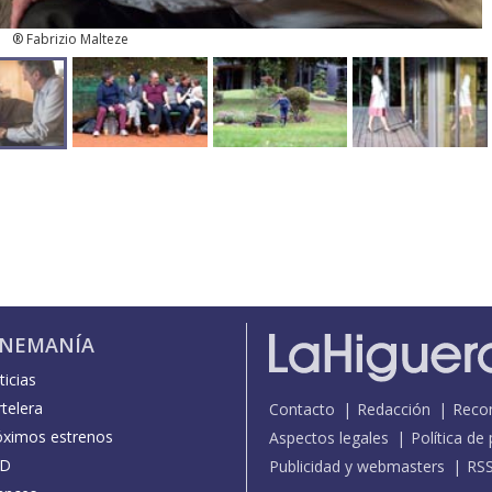
® Fabrizio Malteze
INEMANÍA
icias
telera
Contacto
Redacción
Reco
óximos estrenos
Aspectos legales
Política de
D
Publicidad y webmasters
RS