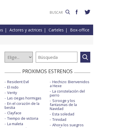
os
Actores y actrices
Carteles
Box-office
PROXIMOS ESTRENOS
Resident Evil
Hechizo: Bienvenidos
a Hexe
El nido
La constelación del
Verity
perro
Las ciegas hormigas
Scrooge y los
En el corazón de la
fantasmas de la
bestia
Navidad
Clayface
Esta soledad
Tiempo de victoria
Trinidad
La maleta
Ahora los suegros