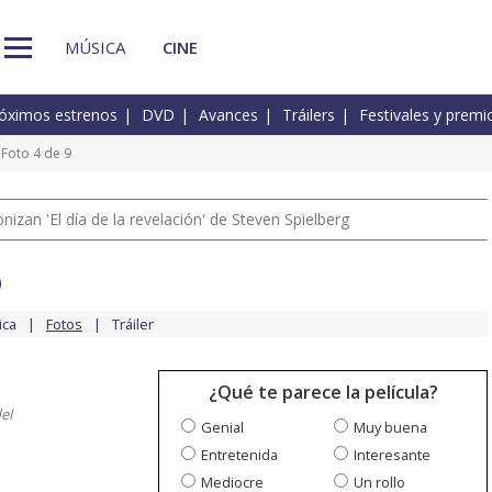
MÚSICA
CINE
óximos estrenos
DVD
Avances
Tráilers
Festivales y premi
Foto 4 de 9
izan 'El día de la revelación' de Steven Spielberg
o
ica
Fotos
Tráiler
¿Qué te parece la película?
el
Genial
Muy buena
Entretenida
Interesante
Mediocre
Un rollo