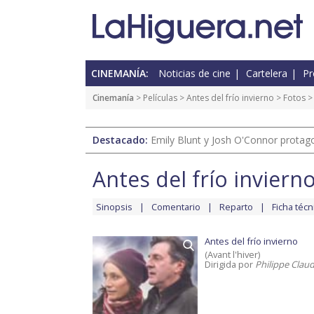
CINEMANÍA:
Noticias de cine
Cartelera
Pr
Cinemanía
> Películas >
Antes del frío invierno
>
Fotos
> 
Destacado:
Emily Blunt y Josh O'Connor protagon
Antes del frío inviern
Sinopsis
Comentario
Reparto
Ficha técn
Antes del frío invierno
(Avant l'hiver)
Dirigida por
Philippe Claud