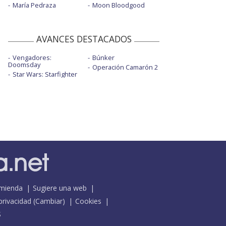
María Pedraza
Moon Bloodgood
AVANCES DESTACADOS
Vengadores:
Búnker
Doomsday
Operación Camarón 2
Star Wars: Starfighter
mienda
Sugiere una web
 privacidad
(
Cambiar
)
Cookies
S