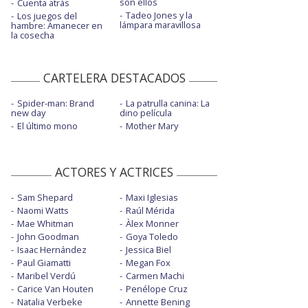
son ellos
Cuenta atrás
Tadeo Jones y la
Los juegos del
lámpara maravillosa
hambre: Amanecer en
la cosecha
CARTELERA DESTACADOS
Spider-man: Brand
La patrulla canina: La
new day
dino película
El último mono
Mother Mary
ACTORES Y ACTRICES
Sam Shepard
Maxi Iglesias
Naomi Watts
Raúl Mérida
Mae Whitman
Àlex Monner
John Goodman
Goya Toledo
Isaac Hernández
Jessica Biel
Paul Giamatti
Megan Fox
Maribel Verdú
Carmen Machi
Carice Van Houten
Penélope Cruz
Natalia Verbeke
Annette Bening