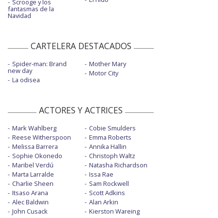
Scrooge y los
fantasmas de la
Navidad
CARTELERA DESTACADOS
Spider-man: Brand
Mother Mary
new day
Motor City
La odisea
ACTORES Y ACTRICES
Mark Wahlberg
Cobie Smulders
Reese Witherspoon
Emma Roberts
Melissa Barrera
Annika Hallin
Sophie Okonedo
Christoph Waltz
Maribel Verdú
Natasha Richardson
Marta Larralde
Issa Rae
Charlie Sheen
Sam Rockwell
Itsaso Arana
Scott Adkins
Alec Baldwin
Alan Arkin
John Cusack
Kierston Wareing