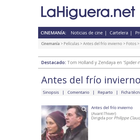
CINEMANÍA:
Noticias de cine
Cartelera
Pr
Cinemanía
> Películas >
Antes del frío invierno
>
Fotos
> 
Destacado:
Tom Holland y Zendaya en 'Spider-
Antes del frío inviern
Sinopsis
Comentario
Reparto
Ficha técn
Antes del frío invierno
(Avant l'hiver)
Dirigida por
Philippe Claud