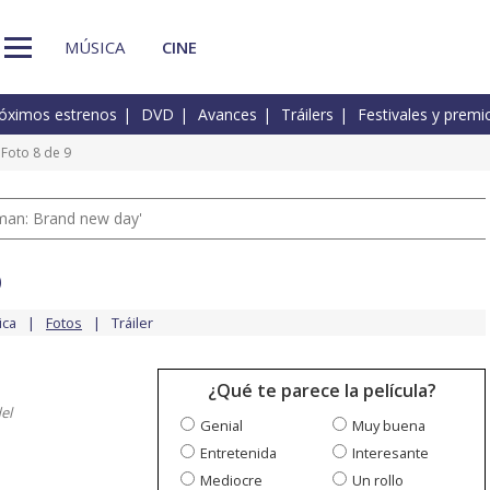
MÚSICA
CINE
óximos estrenos
DVD
Avances
Tráilers
Festivales y premi
Foto 8 de 9
man: Brand new day'
o
ica
Fotos
Tráiler
¿Qué te parece la película?
el
Genial
Muy buena
Entretenida
Interesante
Mediocre
Un rollo