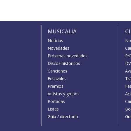
MUSICALIA
C
Noticias
Not
Novedades
Car
Próximas novedades
Pr
Discos históricos
DV
Canciones
Av
Festivales
Trá
Premios
Fe
Artistas y grupos
Act
Portadas
Car
Listas
Bo
Guía / directorio
Guí