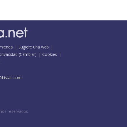
mienda
Sugiere una web
 privacidad
(
Cambiar
)
Cookies
S
0Listas.com
chos reservados