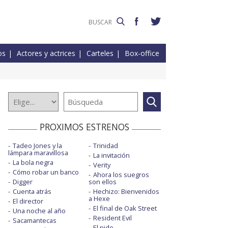
os
Actores y actrices
Carteles
Box-office
PROXIMOS ESTRENOS
Tadeo Jones y la
Trinidad
lámpara maravillosa
La invitación
La bola negra
Verity
Cómo robar un banco
Ahora los suegros
Digger
son ellos
Cuenta atrás
Hechizo: Bienvenidos
a Hexe
El director
El final de Oak Street
Una noche al año
Resident Evil
Sacamantecas
El nido