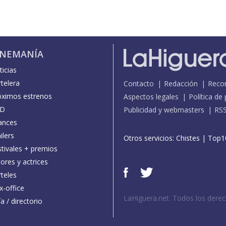
INEMANÍA
icias
telera
Contacto
Redacción
Reco
óximos estrenos
Aspectos legales
Política de
D
Publicidad y webmasters
RS
ances
ilers
Otros servicios:
Chistes
|
Top1
stivales + premios
ores y actrices
teles
x-office
LaHiguera.net. Todos los dere
a / directorio