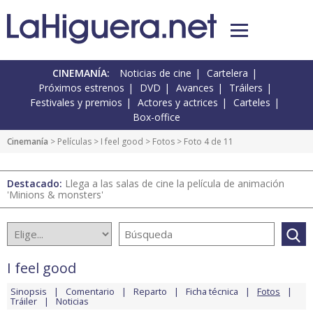
CINEMANÍA:
Noticias de cine
Cartelera
Próximos estrenos
DVD
Avances
Tráilers
Festivales y premios
Actores y actrices
Carteles
Box-office
Cinemanía
> Películas >
I feel good
>
Fotos
> Foto 4 de 11
Destacado:
Llega a las salas de cine la película de animación
'Minions & monsters'
I feel good
Sinopsis
Comentario
Reparto
Ficha técnica
Fotos
Tráiler
Noticias