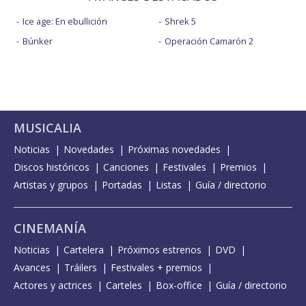
Ice age: En ebullición
Shrek 5
Búnker
Operación Camarón 2
MUSICALIA
Noticias
Novedades
Próximas novedades
Discos históricos
Canciones
Festivales
Premios
Artistas y grupos
Portadas
Listas
Guía / directorio
CINEMANÍA
Noticias
Cartelera
Próximos estrenos
DVD
Avances
Tráilers
Festivales + premios
Actores y actrices
Carteles
Box-office
Guía / directorio