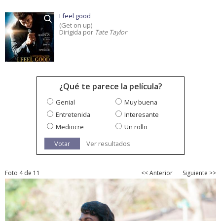
I feel good
(Get on up)
Dirigida por
Tate Taylor
¿Qué te parece la película?
Genial
Muy buena
Entretenida
Interesante
Mediocre
Un rollo
Votar
Ver resultados
Foto 4 de 11
<< Anterior
Siguiente >>