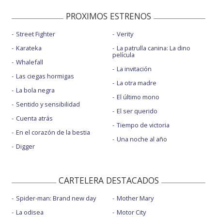
PROXIMOS ESTRENOS
Street Fighter
Verity
Karateka
La patrulla canina: La dino
película
Whalefall
La invitación
Las ciegas hormigas
La otra madre
La bola negra
El último mono
Sentido y sensibilidad
El ser querido
Cuenta atrás
Tiempo de victoria
En el corazón de la bestia
Una noche al año
Digger
CARTELERA DESTACADOS
Spider-man: Brand new day
Mother Mary
La odisea
Motor City