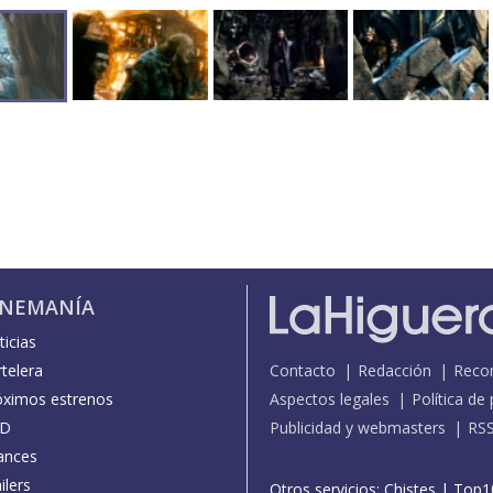
INEMANÍA
icias
telera
Contacto
Redacción
Reco
óximos estrenos
Aspectos legales
Política de
D
Publicidad y webmasters
RS
ances
ilers
Otros servicios:
Chistes
|
Top1