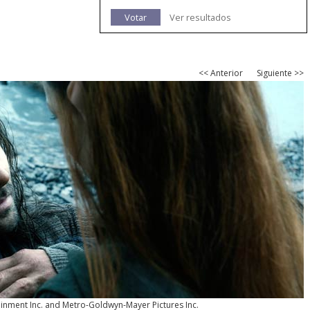
Votar
Ver resultados
<< Anterior
Siguiente >>
inment Inc. and Metro-Goldwyn-Mayer Pictures Inc.