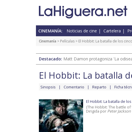
CINEMANÍA:
Noticias de cine
Cartelera
Pr
Cinemanía
> Películas >
El Hobbit: La batalla de los cinc
Destacado:
Matt Damon protagoniza 'La odisea'
El Hobbit: La batalla d
Sinopsis
Comentario
Reparto
Ficha técn
El Hobbit: La batalla de los
(The Hobbit: The battle of 
Dirigida por
Peter Jackson