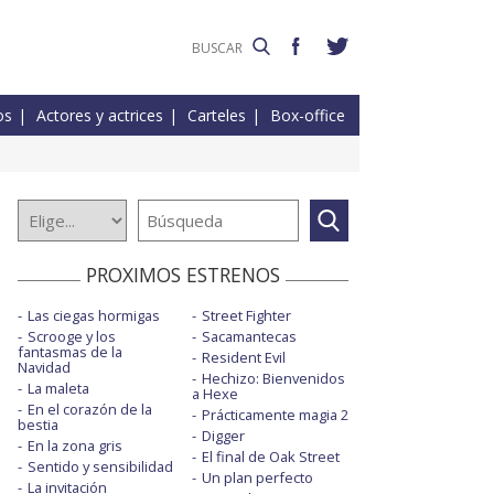
os
Actores y actrices
Carteles
Box-office
PROXIMOS ESTRENOS
Las ciegas hormigas
Street Fighter
Scrooge y los
Sacamantecas
fantasmas de la
Resident Evil
Navidad
Hechizo: Bienvenidos
La maleta
a Hexe
En el corazón de la
Prácticamente magia 2
bestia
Digger
En la zona gris
El final de Oak Street
Sentido y sensibilidad
Un plan perfecto
La invitación