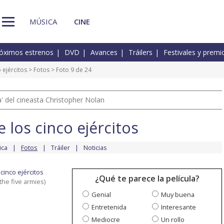
MÚSICA
CINE
óximos estrenos
DVD
Avances
Tráilers
Festivales y premi
o ejércitos
>
Fotos
> Foto 9 de 24
 del cineasta Christopher Nolan
e los cinco ejércitos
ica
Fotos
Tráiler
Noticias
 cinco ejércitos
¿Qué te parece la película?
the five armies)
Genial
Muy buena
Entretenida
Interesante
Mediocre
Un rollo