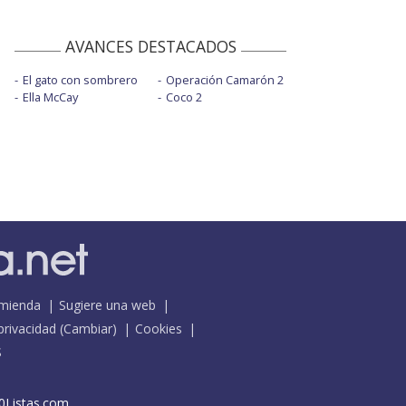
AVANCES DESTACADOS
El gato con sombrero
Operación Camarón 2
Ella McCay
Coco 2
mienda
Sugiere una web
 privacidad
(
Cambiar
)
Cookies
S
0Listas.com