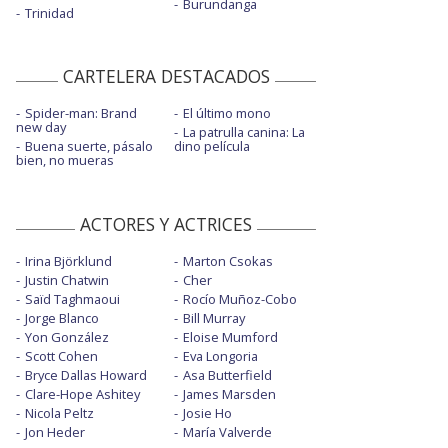
Burundanga
Trinidad
CARTELERA DESTACADOS
Spider-man: Brand
El último mono
new day
La patrulla canina: La
Buena suerte, pásalo
dino película
bien, no mueras
ACTORES Y ACTRICES
Irina Björklund
Marton Csokas
Justin Chatwin
Cher
Saïd Taghmaoui
Rocío Muñoz-Cobo
Jorge Blanco
Bill Murray
Yon González
Eloise Mumford
Scott Cohen
Eva Longoria
Bryce Dallas Howard
Asa Butterfield
Clare-Hope Ashitey
James Marsden
Nicola Peltz
Josie Ho
Jon Heder
María Valverde