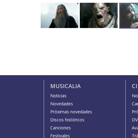
MUSICALIA
C
Noticias
Not
Novedades
Car
Próximas novedades
Pr
Discos históricos
DV
Canciones
Av
Festivales
Trá