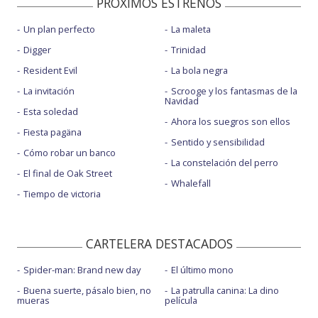
PROXIMOS ESTRENOS
Un plan perfecto
La maleta
Digger
Trinidad
Resident Evil
La bola negra
La invitación
Scrooge y los fantasmas de la
Navidad
Esta soledad
Ahora los suegros son ellos
Fiesta pagäna
Sentido y sensibilidad
Cómo robar un banco
La constelación del perro
El final de Oak Street
Whalefall
Tiempo de victoria
CARTELERA DESTACADOS
Spider-man: Brand new day
El último mono
Buena suerte, pásalo bien, no
La patrulla canina: La dino
mueras
película