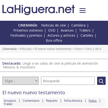
CINEMANÍA:
Noticias de cine
Cartelera
Próximos estrenos
DVD
Avances
Tráilers
Festivales y premios
Actores y actrices
Carteles
Box-office
Cinemanía
> Películas >
El nuevo nuevo testamento
>
Fotos
> Foto 2 de 9
Destacado:
Llega a las salas de cine la película de animación
'Minions & monsters'
El nuevo nuevo testamento
Sinopsis
Comentario
Reparto
Ficha técnica
Fotos
Tráiler