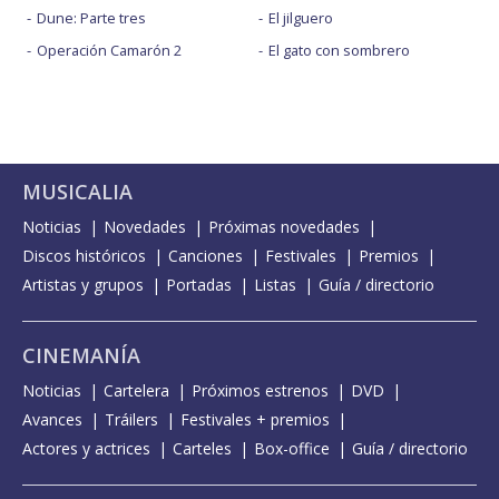
Dune: Parte tres
El jilguero
Operación Camarón 2
El gato con sombrero
MUSICALIA
Noticias
Novedades
Próximas novedades
Discos históricos
Canciones
Festivales
Premios
Artistas y grupos
Portadas
Listas
Guía / directorio
CINEMANÍA
Noticias
Cartelera
Próximos estrenos
DVD
Avances
Tráilers
Festivales + premios
Actores y actrices
Carteles
Box-office
Guía / directorio