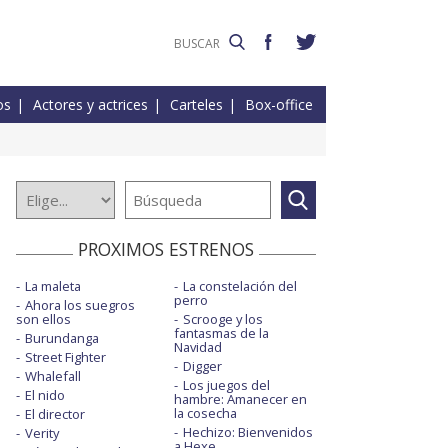
os
Actores y actrices
Carteles
Box-office
PROXIMOS ESTRENOS
La maleta
La constelación del
perro
Ahora los suegros
son ellos
Scrooge y los
fantasmas de la
Burundanga
Navidad
Street Fighter
Digger
Whalefall
Los juegos del
El nido
hambre: Amanecer en
la cosecha
El director
Hechizo: Bienvenidos
Verity
a Hexe