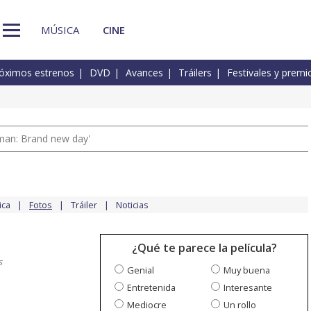
MÚSICA
CINE
óximos estrenos
DVD
Avances
Tráilers
Festivales y premi
man: Brand new day'
ica
Fotos
Tráiler
Noticias
¿Qué te parece la película?
s
Genial
Muy buena
Entretenida
Interesante
Mediocre
Un rollo