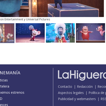
tion Entertainment y Universal Pictures
INEMANÍA
icias
telera
Contacto
Redacción
Reco
óximos estrenos
Aspectos legales
Política de
D
Publicidad y webmasters
RS
ances