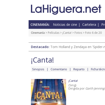
CINEMANÍA:
Noticias de cine
Cartelera
Pr
Cinemanía
> Películas >
¡Canta!
>
Fotos
> Foto 6 de 20
Destacado:
Tom Holland y Zendaya en 'Spider-
¡Canta!
Sinopsis
Comentario
Reparto
Ficha técn
¡Canta!
(Sing)
Dirigida por
Garth Jenning