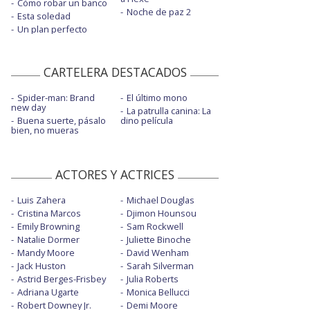
Cómo robar un banco
Noche de paz 2
Esta soledad
Un plan perfecto
CARTELERA DESTACADOS
Spider-man: Brand
El último mono
new day
La patrulla canina: La
Buena suerte, pásalo
dino película
bien, no mueras
ACTORES Y ACTRICES
Luis Zahera
Michael Douglas
Cristina Marcos
Djimon Hounsou
Emily Browning
Sam Rockwell
Natalie Dormer
Juliette Binoche
Mandy Moore
David Wenham
Jack Huston
Sarah Silverman
Astrid Berges-Frisbey
Julia Roberts
Adriana Ugarte
Monica Bellucci
Robert Downey Jr.
Demi Moore