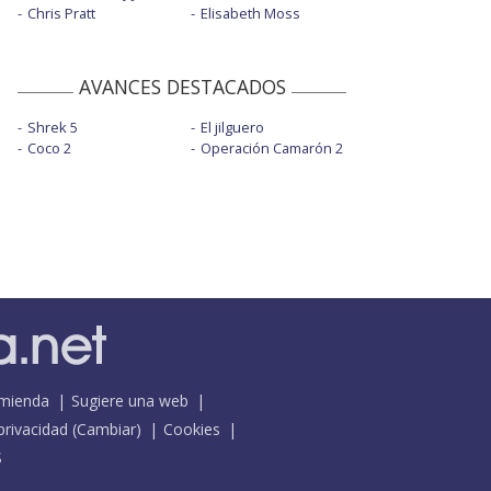
Chris Pratt
Elisabeth Moss
AVANCES DESTACADOS
Shrek 5
El jilguero
Coco 2
Operación Camarón 2
mienda
Sugiere una web
 privacidad
(
Cambiar
)
Cookies
S