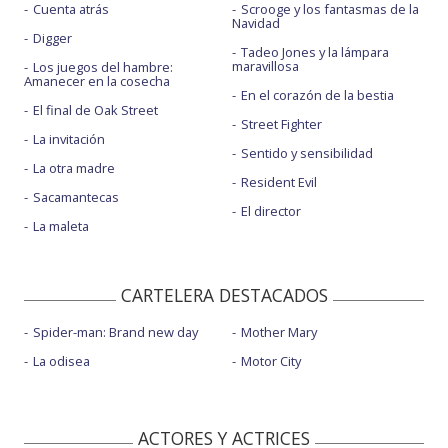
Cuenta atrás
Scrooge y los fantasmas de la
Navidad
Digger
Tadeo Jones y la lámpara
maravillosa
Los juegos del hambre:
Amanecer en la cosecha
En el corazón de la bestia
El final de Oak Street
Street Fighter
La invitación
Sentido y sensibilidad
La otra madre
Resident Evil
Sacamantecas
El director
La maleta
CARTELERA DESTACADOS
Spider-man: Brand new day
Mother Mary
La odisea
Motor City
ACTORES Y ACTRICES