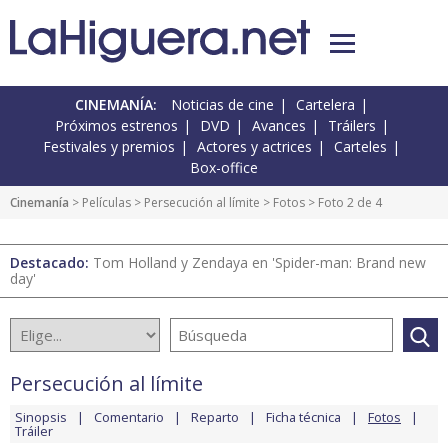
CINEMANÍA:
Noticias de cine
Cartelera
Próximos estrenos
DVD
Avances
Tráilers
Festivales y premios
Actores y actrices
Carteles
Box-office
Cinemanía
> Películas >
Persecución al límite
>
Fotos
> Foto 2 de 4
Destacado:
Tom Holland y Zendaya en 'Spider-man: Brand new
day'
Persecución al límite
Sinopsis
Comentario
Reparto
Ficha técnica
Fotos
Tráiler