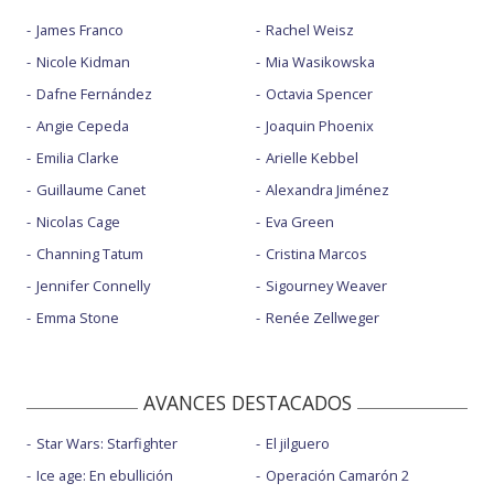
James Franco
Rachel Weisz
Nicole Kidman
Mia Wasikowska
Dafne Fernández
Octavia Spencer
Angie Cepeda
Joaquin Phoenix
Emilia Clarke
Arielle Kebbel
Guillaume Canet
Alexandra Jiménez
Nicolas Cage
Eva Green
Channing Tatum
Cristina Marcos
Jennifer Connelly
Sigourney Weaver
Emma Stone
Renée Zellweger
AVANCES DESTACADOS
Star Wars: Starfighter
El jilguero
Ice age: En ebullición
Operación Camarón 2