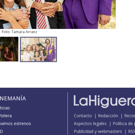
Foto: Tamara Arranz
INEMANÍA
icias
telera
Contacto
Redacción
Reco
óximos estrenos
Aspectos legales
Política de
D
Publicidad y webmasters
RS