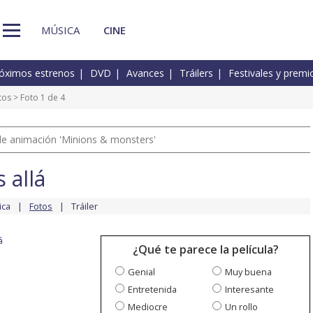
MÚSICA
CINE
óximos estrenos
DVD
Avances
Tráilers
Festivales y premi
tos
> Foto 1 de 4
a de animación 'Minions & monsters'
 allá
ica
Fotos
Tráiler
á
¿Qué te parece la película?
Genial
Muy buena
Entretenida
Interesante
Mediocre
Un rollo