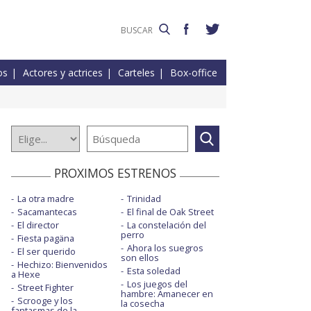
os
Actores y actrices
Carteles
Box-office
PROXIMOS ESTRENOS
La otra madre
Trinidad
Sacamantecas
El final de Oak Street
El director
La constelación del
perro
Fiesta pagäna
Ahora los suegros
El ser querido
son ellos
Hechizo: Bienvenidos
Esta soledad
a Hexe
Los juegos del
Street Fighter
hambre: Amanecer en
Scrooge y los
la cosecha
fantasmas de la