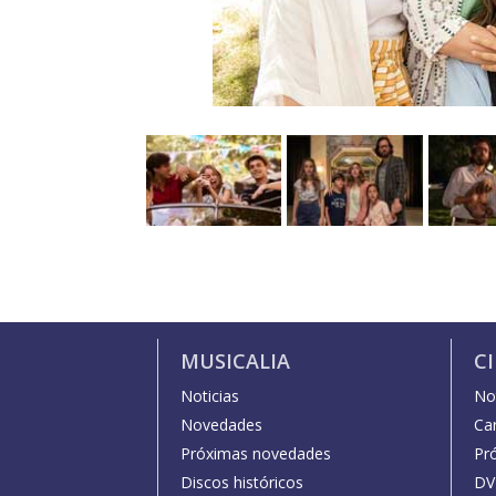
MUSICALIA
C
Noticias
Not
Novedades
Car
Próximas novedades
Pr
Discos históricos
DV