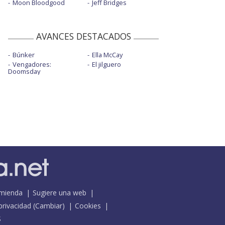
Moon Bloodgood
Jeff Bridges
AVANCES DESTACADOS
Búnker
Ella McCay
Vengadores:
El jilguero
Doomsday
mienda
Sugiere una web
 privacidad
(
Cambiar
)
Cookies
S