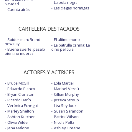
La bola negra
Navidad
Las ciegas hormigas
Cuenta atrás
CARTELERA DESTACADOS
Spider-man: Brand
El último mono
new day
La patrulla canina: La
Buena suerte, pásalo
dino película
bien, no mueras
ACTORES Y ACTRICES
Bruce McGill
Lola Marceli
Eduardo Blanco
Maribel Verdú
Bryan Cranston
Cillian Murphy
Ricardo Darín
Jessica Stroup
Verónica Echegui
Léa Seydoux
Marley Shelton
Susan Sarandon
Ashton Kutcher
Patrick Wilson
Olivia Wilde
Nicola Peltz
Jena Malone
Ashley Greene