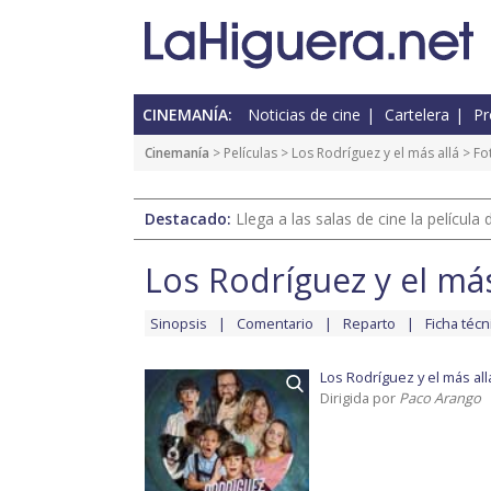
CINEMANÍA:
Noticias de cine
Cartelera
Pr
Cinemanía
> Películas >
Los Rodríguez y el más allá
>
Fo
Destacado:
Llega a las salas de cine la películ
Los Rodríguez y el más
Sinopsis
Comentario
Reparto
Ficha técn
Los Rodríguez y el más all
Dirigida por
Paco Arango