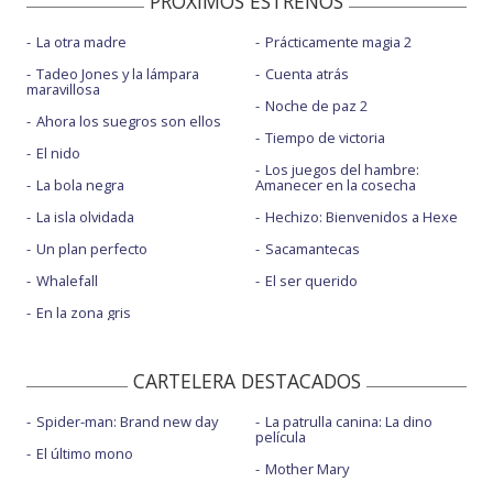
PROXIMOS ESTRENOS
La otra madre
Prácticamente magia 2
Tadeo Jones y la lámpara
Cuenta atrás
maravillosa
Noche de paz 2
Ahora los suegros son ellos
Tiempo de victoria
El nido
Los juegos del hambre:
La bola negra
Amanecer en la cosecha
La isla olvidada
Hechizo: Bienvenidos a Hexe
Un plan perfecto
Sacamantecas
Whalefall
El ser querido
En la zona gris
CARTELERA DESTACADOS
Spider-man: Brand new day
La patrulla canina: La dino
película
El último mono
Mother Mary