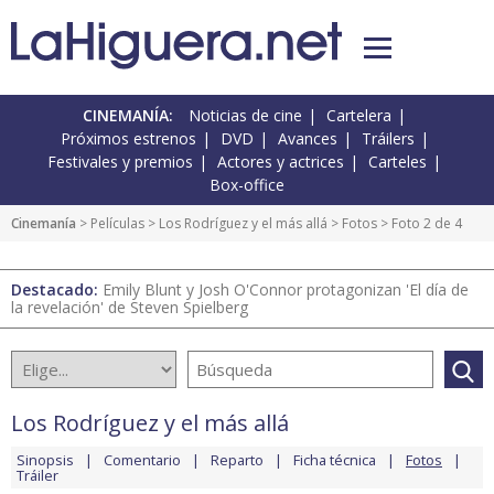
CINEMANÍA:
Noticias de cine
Cartelera
Próximos estrenos
DVD
Avances
Tráilers
Festivales y premios
Actores y actrices
Carteles
Box-office
Cinemanía
> Películas >
Los Rodríguez y el más allá
>
Fotos
> Foto 2 de 4
Destacado:
Emily Blunt y Josh O'Connor protagonizan 'El día de
la revelación' de Steven Spielberg
Los Rodríguez y el más allá
Sinopsis
Comentario
Reparto
Ficha técnica
Fotos
Tráiler