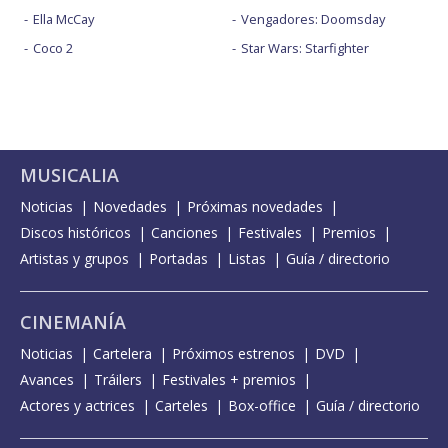
Ella McCay
Vengadores: Doomsday
Coco 2
Star Wars: Starfighter
MUSICALIA
Noticias
Novedades
Próximas novedades
Discos históricos
Canciones
Festivales
Premios
Artistas y grupos
Portadas
Listas
Guía / directorio
CINEMANÍA
Noticias
Cartelera
Próximos estrenos
DVD
Avances
Tráilers
Festivales + premios
Actores y actrices
Carteles
Box-office
Guía / directorio