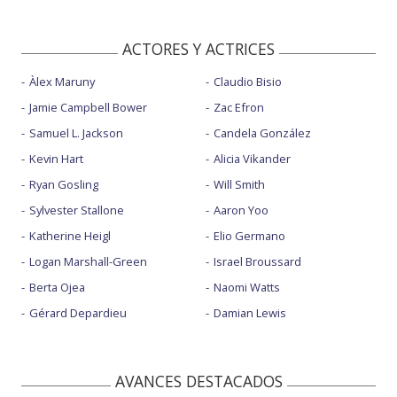
ACTORES Y ACTRICES
Àlex Maruny
Claudio Bisio
Jamie Campbell Bower
Zac Efron
Samuel L. Jackson
Candela González
Kevin Hart
Alicia Vikander
Ryan Gosling
Will Smith
Sylvester Stallone
Aaron Yoo
Katherine Heigl
Elio Germano
Logan Marshall-Green
Israel Broussard
Berta Ojea
Naomi Watts
Gérard Depardieu
Damian Lewis
AVANCES DESTACADOS