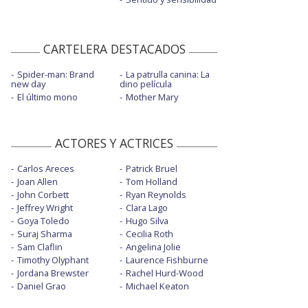
CARTELERA DESTACADOS
Spider-man: Brand
La patrulla canina: La
new day
dino película
El último mono
Mother Mary
ACTORES Y ACTRICES
Carlos Areces
Patrick Bruel
Joan Allen
Tom Holland
John Corbett
Ryan Reynolds
Jeffrey Wright
Clara Lago
Goya Toledo
Hugo Silva
Suraj Sharma
Cecilia Roth
Sam Claflin
Angelina Jolie
Timothy Olyphant
Laurence Fishburne
Jordana Brewster
Rachel Hurd-Wood
Daniel Grao
Michael Keaton