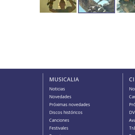
MUSICALIA
C
Noticias
Not
Novedades
Car
Próximas novedades
Pr
Discos históricos
DV
Canciones
Av
Festivales
Trá