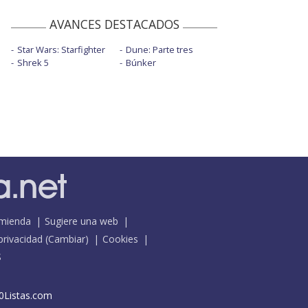
AVANCES DESTACADOS
Star Wars: Starfighter
Dune: Parte tres
Shrek 5
Búnker
mienda
Sugiere una web
 privacidad
(
Cambiar
)
Cookies
S
0Listas.com