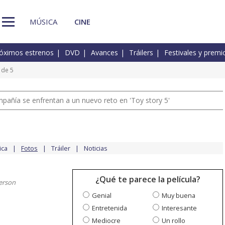
MÚSICA
CINE
óximos estrenos
DVD
Avances
Tráilers
Festivales y premi
 de 5
pañía se enfrentan a un nuevo reto en 'Toy story 5'
ica
Fotos
Tráiler
Noticias
¿Qué te parece la película?
erson
Genial
Muy buena
Entretenida
Interesante
Mediocre
Un rollo