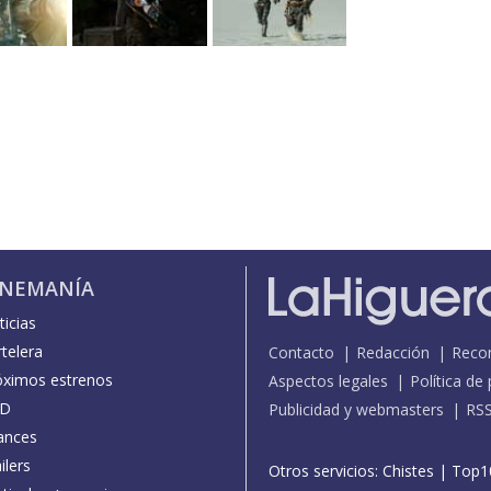
INEMANÍA
icias
telera
Contacto
Redacción
Reco
óximos estrenos
Aspectos legales
Política de
D
Publicidad y webmasters
RS
ances
ilers
Otros servicios:
Chistes
|
Top1