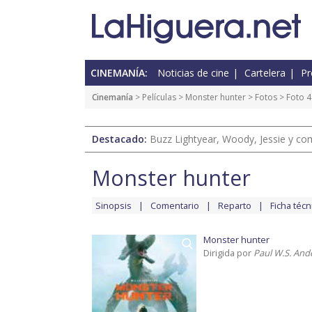
CINEMANÍA:
Noticias de cine
Cartelera
Pr
Cinemanía
> Películas >
Monster hunter
>
Fotos
> Foto 4
Destacado:
Buzz Lightyear, Woody, Jessie y com
Monster hunter
Sinopsis
Comentario
Reparto
Ficha técn
Monster hunter
Dirigida por
Paul W.S. And