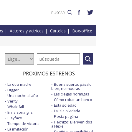
os
Actores y actrices
Carteles
Box-office
PROXIMOS ESTRENOS
La otra madre
Buena suerte, pásalo
bien, no mueras
Digger
Las ciegas hormigas
Una noche al año
Cómo robar un banco
Verity
Esta soledad
Whalefall
La isla olvidada
En la zona gris
Fiesta pagäna
Clayface
Hechizo: Bienvenidos
Tiempo de victoria
a Hexe
La invitación
Sentido y sensibilidad