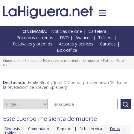
CINEMANÍA:
Noticias de cine
Cartelera
Próximos estrenos
DVD
Avances
Tráilers
Festivales y premios
Actores y actrices
Carteles
Box-office
Cinemanía
> Películas >
Este cuerpo me sienta de muerte
>
Fotos
> Foto 1
de 4
Destacado:
Emily Blunt y Josh O'Connor protagonizan 'El día de
la revelación' de Steven Spielberg
Este cuerpo me sienta de muerte
Sinopsis
Comentario
Reparto
Ficha técnica
Fotos
Tráiler