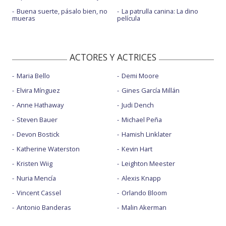
Buena suerte, pásalo bien, no
La patrulla canina: La dino
mueras
película
ACTORES Y ACTRICES
Maria Bello
Demi Moore
Elvira Mínguez
Gines García Millán
Anne Hathaway
Judi Dench
Steven Bauer
Michael Peña
Devon Bostick
Hamish Linklater
Katherine Waterston
Kevin Hart
Kristen Wiig
Leighton Meester
Nuria Mencía
Alexis Knapp
Vincent Cassel
Orlando Bloom
Antonio Banderas
Malin Akerman