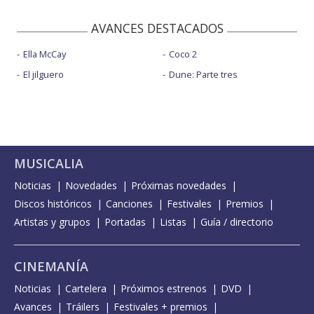
AVANCES DESTACADOS
Ella McCay
Coco 2
El jilguero
Dune: Parte tres
MUSICALIA
Noticias
Novedades
Próximas novedades
Discos históricos
Canciones
Festivales
Premios
Artistas y grupos
Portadas
Listas
Guía / directorio
CINEMANÍA
Noticias
Cartelera
Próximos estrenos
DVD
Avances
Tráilers
Festivales + premios