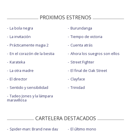
PROXIMOS ESTRENOS
La bola negra
Burundanga
La invitación
Tiempo de victoria
Prácticamente magia 2
Cuenta atrás
En el corazón de la bestia
Ahora los suegros son ellos
Karateka
Street Fighter
La otra madre
El final de Oak Street
El director
Clayface
Sentido y sensibilidad
Trinidad
Tadeo Jones y la lámpara
maravillosa
CARTELERA DESTACADOS
Spider-man: Brand new day
El último mono