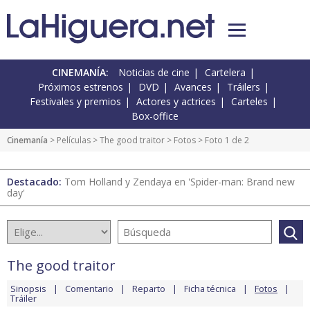
CINEMANÍA:
Noticias de cine
Cartelera
Próximos estrenos
DVD
Avances
Tráilers
Festivales y premios
Actores y actrices
Carteles
Box-office
Cinemanía
> Películas >
The good traitor
>
Fotos
> Foto 1 de 2
Destacado:
Tom Holland y Zendaya en 'Spider-man: Brand new
day'
The good traitor
Sinopsis
Comentario
Reparto
Ficha técnica
Fotos
Tráiler