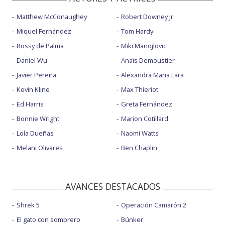
Matthew McConaughey
Robert Downey Jr.
Miquel Fernández
Tom Hardy
Rossy de Palma
Miki Manojlovic
Daniel Wu
Anaïs Demoustier
Javier Pereira
Alexandra Maria Lara
Kevin Kline
Max Thieriot
Ed Harris
Greta Fernández
Bonnie Wright
Marion Cotillard
Lola Dueñas
Naomi Watts
Melani Olivares
Ben Chaplin
AVANCES DESTACADOS
Shrek 5
Operación Camarón 2
El gato con sombrero
Búnker