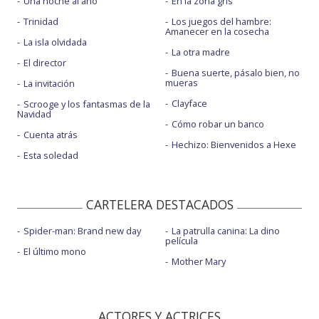
Una noche al año
En la zona gris
Trinidad
Los juegos del hambre:
Amanecer en la cosecha
La isla olvidada
La otra madre
El director
Buena suerte, pásalo bien, no
mueras
La invitación
Clayface
Scrooge y los fantasmas de la
Navidad
Cómo robar un banco
Cuenta atrás
Hechizo: Bienvenidos a Hexe
Esta soledad
CARTELERA DESTACADOS
Spider-man: Brand new day
La patrulla canina: La dino
película
El último mono
Mother Mary
ACTORES Y ACTRICES