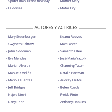
Spider-man: Brand new day
Mother Mary
La odisea
Motor City
ACTORES Y ACTRICES
Mary Steenburgen
Keanu Reeves
Gwyneth Paltrow
Matt Lanter
John Goodman
Samantha Bee
Eva Mendes
José María Yazpik
Marian Álvarez
Channing Tatum
Manuela Vellés
Natalie Portman
Mariola Fuentes
Audrey Tautou
Jeff Bridges
Belén Rueda
Najwa Nimri
Freida Pinto
Dany Boon
Anthony Hopkins