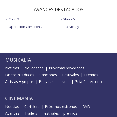
AVANCES DESTACADOS
Coco 2
Shrek 5
Operación Camarón 2
Ella McCay
MUSICALIA
Noticias
Novedades
Próximas novedades
Discos históricos
Canciones
Festivales
Premios
Artistas y grupos
Portadas
Listas
Guía / directorio
CINEMANÍA
Noticias
Cartelera
Próximos estrenos
DVD
Avances
Tráilers
Festivales + premios