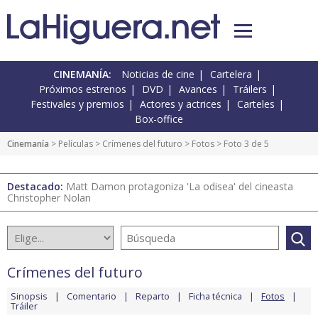
CINEMANÍA:
Noticias de cine
Cartelera
Próximos estrenos
DVD
Avances
Tráilers
Festivales y premios
Actores y actrices
Carteles
Box-office
Cinemanía
> Películas >
Crímenes del futuro
>
Fotos
> Foto 3 de 5
Destacado:
Matt Damon protagoniza 'La odisea' del cineasta
Christopher Nolan
Crímenes del futuro
Sinopsis
Comentario
Reparto
Ficha técnica
Fotos
Tráiler