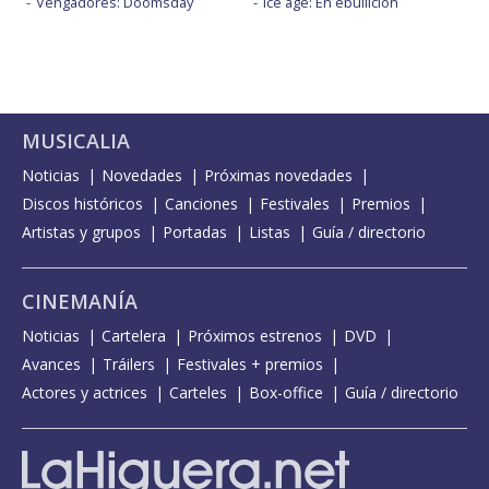
Vengadores: Doomsday
Ice age: En ebullición
MUSICALIA
Noticias
Novedades
Próximas novedades
Discos históricos
Canciones
Festivales
Premios
Artistas y grupos
Portadas
Listas
Guía / directorio
CINEMANÍA
Noticias
Cartelera
Próximos estrenos
DVD
Avances
Tráilers
Festivales + premios
Actores y actrices
Carteles
Box-office
Guía / directorio