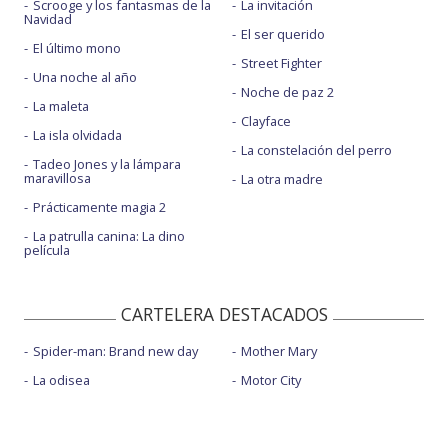
Scrooge y los fantasmas de la
La invitación
Navidad
El ser querido
El último mono
Street Fighter
Una noche al año
Noche de paz 2
La maleta
Clayface
La isla olvidada
La constelación del perro
Tadeo Jones y la lámpara
maravillosa
La otra madre
Prácticamente magia 2
La patrulla canina: La dino
película
CARTELERA DESTACADOS
Spider-man: Brand new day
Mother Mary
La odisea
Motor City