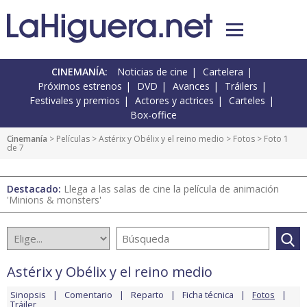
CINEMANÍA:
Noticias de cine
Cartelera
Próximos estrenos
DVD
Avances
Tráilers
Festivales y premios
Actores y actrices
Carteles
Box-office
Cinemanía
> Películas >
Astérix y Obélix y el reino medio
>
Fotos
> Foto 1
de 7
Destacado:
Llega a las salas de cine la película de animación
'Minions & monsters'
Astérix y Obélix y el reino medio
Sinopsis
Comentario
Reparto
Ficha técnica
Fotos
Tráiler