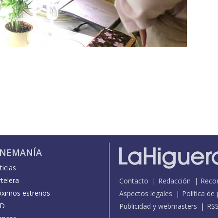
INEMANÍA
icias
telera
Contacto
Redacción
Reco
óximos estrenos
Aspectos legales
Política de
D
Publicidad y webmasters
RS