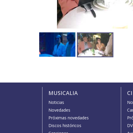
MUSICALIA
C
Noticias
Not
Novedades
Car
Próximas novedades
Pr
Discos históricos
DV