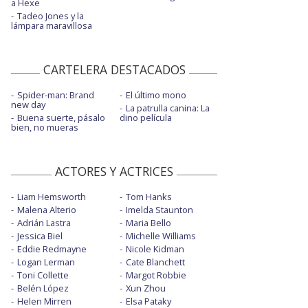
a Hexe
Tadeo Jones y la
lámpara maravillosa
CARTELERA DESTACADOS
Spider-man: Brand
El último mono
new day
La patrulla canina: La
Buena suerte, pásalo
dino película
bien, no mueras
ACTORES Y ACTRICES
Liam Hemsworth
Tom Hanks
Malena Alterio
Imelda Staunton
Adrián Lastra
Maria Bello
Jessica Biel
Michelle Williams
Eddie Redmayne
Nicole Kidman
Logan Lerman
Cate Blanchett
Toni Collette
Margot Robbie
Belén López
Xun Zhou
Helen Mirren
Elsa Pataky