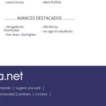
Laura Linney
Mark Ruffalo
AVANCES DESTACADOS
Vengadores:
Ella McCay
Doomsday
Ice age: En ebullición
Star Wars: Starfighter
mienda
Sugiere una web
 privacidad
(
Cambiar
)
Cookies
S