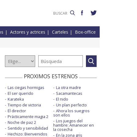
os
Actores y actrices
Carteles
Box-office
PROXIMOS ESTRENOS
Las ciegas hormigas
La otra madre
El ser querido
Sacamantecas
Karateka
El nido
Tiempo de victoria
Un plan perfecto
El director
Ahora los suegros
son ellos
Prácticamente magia 2
Los juegos del
Noche de paz 2
hambre: Amanecer en
Sentido y sensibilidad
la cosecha
Hechizo: Bienvenidos
En la zona gris