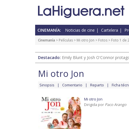
CINEMANÍA:
Noticias de cine
Cartelera
Pr
Cinemanía
> Películas >
Mi otro Jon
>
Fotos
> Foto 1 de 
Destacado:
Emily Blunt y Josh O'Connor protagon
Mi otro Jon
Sinopsis
Comentario
Reparto
Ficha técn
Mi otro Jon
Dirigida por
Paco Arango