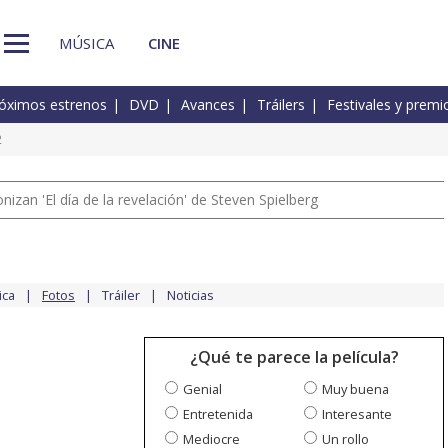
MÚSICA
CINE
óximos estrenos
DVD
Avances
Tráilers
Festivales y premi
2
izan 'El día de la revelación' de Steven Spielberg
ica
Fotos
Tráiler
Noticias
¿Qué te parece la película?
Genial
Muy buena
Entretenida
Interesante
Mediocre
Un rollo