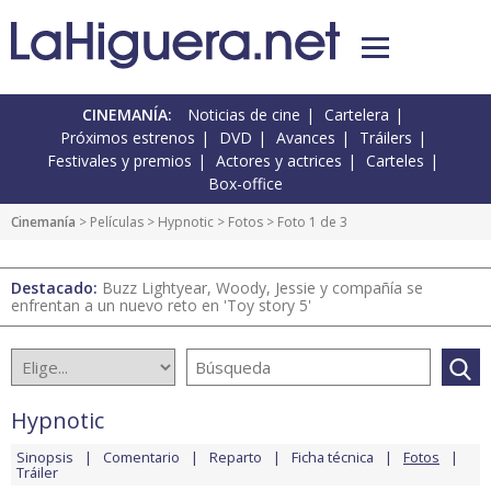
CINEMANÍA:
Noticias de cine
Cartelera
Próximos estrenos
DVD
Avances
Tráilers
Festivales y premios
Actores y actrices
Carteles
Box-office
Cinemanía
> Películas >
Hypnotic
>
Fotos
> Foto 1 de 3
Destacado:
Buzz Lightyear, Woody, Jessie y compañía se
enfrentan a un nuevo reto en 'Toy story 5'
Hypnotic
Sinopsis
Comentario
Reparto
Ficha técnica
Fotos
Tráiler