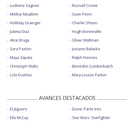
Ludivine Sagnier
Russell Crowe
Melkar Muallem
Sean Penn
Holliday Grainger
Charlie Sheen
Julieta Diaz
Hugh Bonneville
Alice Braga
Oliver Maltman
Sara Paxton
Josiane Balasko
Maya Zapata
Ralph Fiennes
Christoph Waltz
Benedict Cumberbatch
Lola Dueñas
Mary-Louise Parker
AVANCES DESTACADOS
El jilguero
Dune: Parte tres
Ella McCay
Star Wars: Starfighter