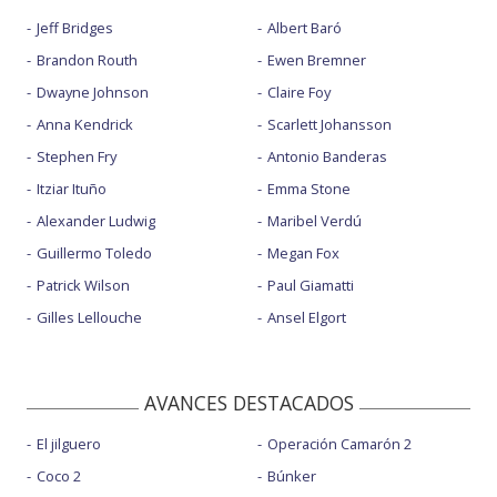
Jeff Bridges
Albert Baró
Brandon Routh
Ewen Bremner
Dwayne Johnson
Claire Foy
Anna Kendrick
Scarlett Johansson
Stephen Fry
Antonio Banderas
Itziar Ituño
Emma Stone
Alexander Ludwig
Maribel Verdú
Guillermo Toledo
Megan Fox
Patrick Wilson
Paul Giamatti
Gilles Lellouche
Ansel Elgort
AVANCES DESTACADOS
El jilguero
Operación Camarón 2
Coco 2
Búnker