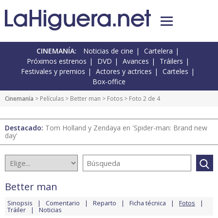
CINEMANÍA:
Noticias de cine
Cartelera
Próximos estrenos
DVD
Avances
Tráilers
Festivales y premios
Actores y actrices
Carteles
Box-office
Cinemanía
> Películas >
Better man
>
Fotos
> Foto 2 de 4
Destacado:
Tom Holland y Zendaya en 'Spider-man: Brand new
day'
Better man
Sinopsis
Comentario
Reparto
Ficha técnica
Fotos
Tráiler
Noticias