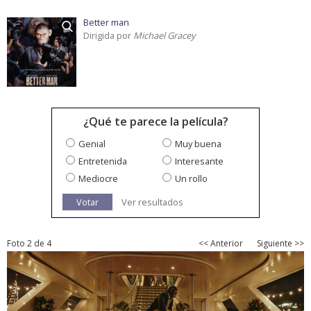
Better man
Dirigida por
Michael Gracey
¿Qué te parece la película?
Genial
Muy buena
Entretenida
Interesante
Mediocre
Un rollo
Votar
Ver resultados
Foto 2 de 4
<< Anterior
Siguiente >>