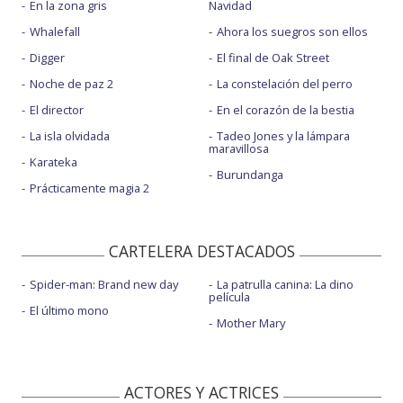
En la zona gris
Navidad
Whalefall
Ahora los suegros son ellos
Digger
El final de Oak Street
Noche de paz 2
La constelación del perro
El director
En el corazón de la bestia
La isla olvidada
Tadeo Jones y la lámpara
maravillosa
Karateka
Burundanga
Prácticamente magia 2
CARTELERA DESTACADOS
Spider-man: Brand new day
La patrulla canina: La dino
película
El último mono
Mother Mary
ACTORES Y ACTRICES