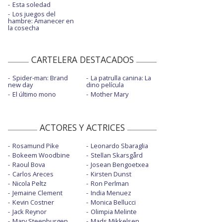
Esta soledad
Los juegos del
hambre: Amanecer en
la cosecha
CARTELERA DESTACADOS
Spider-man: Brand
La patrulla canina: La
new day
dino película
El último mono
Mother Mary
ACTORES Y ACTRICES
Rosamund Pike
Leonardo Sbaraglia
Bokeem Woodbine
Stellan Skarsgård
Raoul Bova
Josean Bengoetxea
Carlos Areces
Kirsten Dunst
Nicola Peltz
Ron Perlman
Jemaine Clement
India Menuez
Kevin Costner
Monica Bellucci
Jack Reynor
Olimpia Melinte
Mary Steenburgen
Mads Mikkelsen