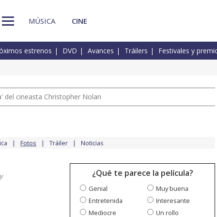
MÚSICA
CINE
óximos estrenos
DVD
Avances
Tráilers
Festivales y premi
 del cineasta Christopher Nolan
ica
Fotos
Tráiler
Noticias
¿Qué te parece la película?
y
Genial
Muy buena
Entretenida
Interesante
Mediocre
Un rollo