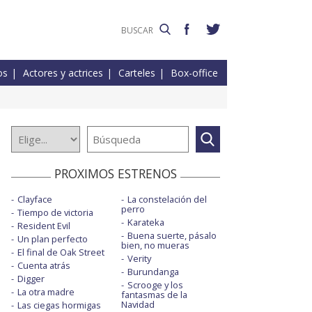
os
Actores y actrices
Carteles
Box-office
PROXIMOS ESTRENOS
Clayface
La constelación del
perro
Tiempo de victoria
Karateka
Resident Evil
Buena suerte, pásalo
Un plan perfecto
bien, no mueras
El final de Oak Street
Verity
Cuenta atrás
Burundanga
Digger
Scrooge y los
La otra madre
fantasmas de la
Navidad
Las ciegas hormigas