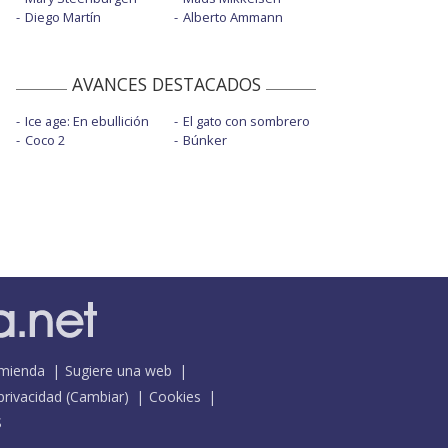
Diego Martín
Alberto Ammann
AVANCES DESTACADOS
Ice age: En ebullición
El gato con sombrero
Coco 2
Búnker
mienda
Sugiere una web
 privacidad
(
Cambiar
)
Cookies
S