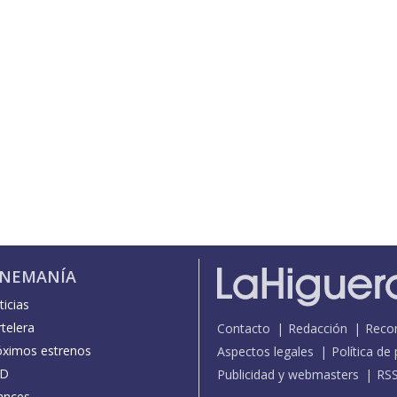
INEMANÍA
icias
telera
Contacto
Redacción
Reco
óximos estrenos
Aspectos legales
Política de
D
Publicidad y webmasters
RS
ances