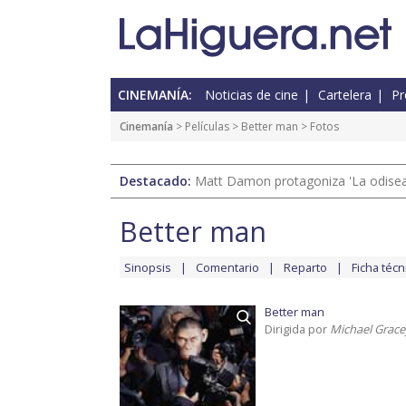
CINEMANÍA:
Noticias de cine
Cartelera
Pr
Cinemanía
> Películas >
Better man
> Fotos
Destacado:
Matt Damon protagoniza 'La odisea'
Better man
Sinopsis
Comentario
Reparto
Ficha técn
Better man
Dirigida por
Michael Grace