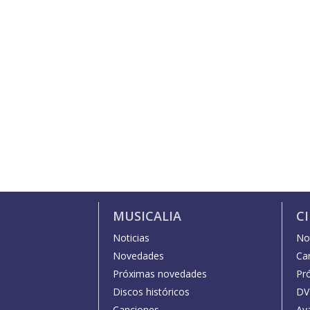
MUSICALIA
C
Noticias
Not
Novedades
Car
Próximas novedades
Pr
Discos históricos
DV
Canciones
Av