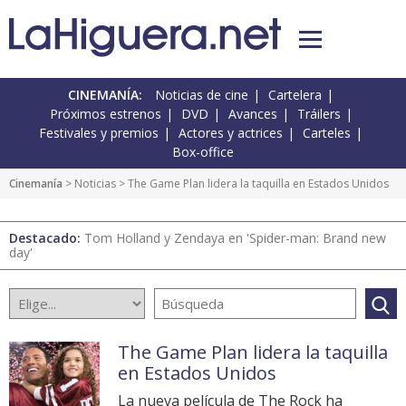
CINEMANÍA:
Noticias de cine
Cartelera
Próximos estrenos
DVD
Avances
Tráilers
Festivales y premios
Actores y actrices
Carteles
Box-office
Cinemanía
>
Noticias
> The Game Plan lidera la taquilla en Estados Unidos
Destacado:
Tom Holland y Zendaya en 'Spider-man: Brand new
day'
The Game Plan lidera la taquilla
en Estados Unidos
La nueva película de The Rock ha