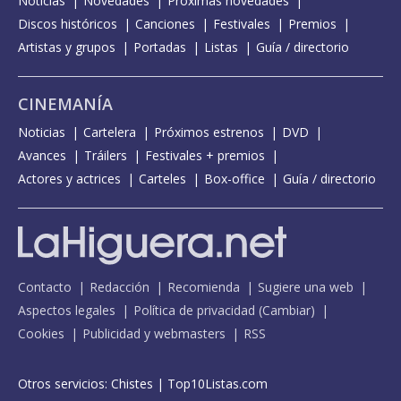
Noticias
Novedades
Próximas novedades
Discos históricos
Canciones
Festivales
Premios
Artistas y grupos
Portadas
Listas
Guía / directorio
CINEMANÍA
Noticias
Cartelera
Próximos estrenos
DVD
Avances
Tráilers
Festivales + premios
Actores y actrices
Carteles
Box-office
Guía / directorio
Contacto
Redacción
Recomienda
Sugiere una web
Aspectos legales
Política de privacidad
(
Cambiar
)
Cookies
Publicidad y webmasters
RSS
Otros servicios:
Chistes
|
Top10Listas.com