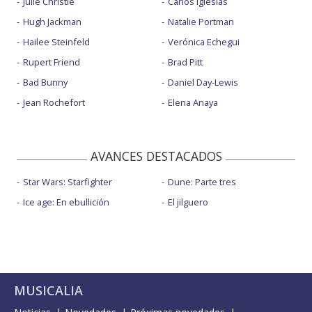
Julie Christie
Carlos Iglesias
Hugh Jackman
Natalie Portman
Hailee Steinfeld
Verónica Echegui
Rupert Friend
Brad Pitt
Bad Bunny
Daniel Day-Lewis
Jean Rochefort
Elena Anaya
AVANCES DESTACADOS
Star Wars: Starfighter
Dune: Parte tres
Ice age: En ebullición
El jilguero
MUSICALIA