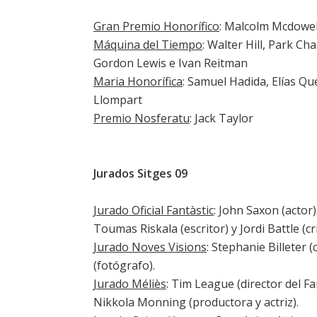
Gran Premio Honorífico
: Malcolm Mcdowel
Máquina del Tiempo
: Walter Hill, Park C
Gordon Lewis e Ivan Reitman
Maria Honorífica
: Samuel Hadida, Elías Qu
Llompart
Premio Nosferatu
: Jack Taylor
Jurados Sitges 09
Jurado Oficial Fantàstic
: John Saxon (actor)
Toumas Riskala (escritor) y Jordi Battle (crí
Jurado Noves Visions
: Stephanie Billeter 
(fotógrafo).
Jurado Méliès
: Tim League (director del Fa
Nikkola Monning (productora y actriz).