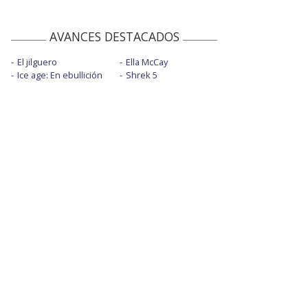
AVANCES DESTACADOS
El jilguero
Ella McCay
Ice age: En ebullición
Shrek 5