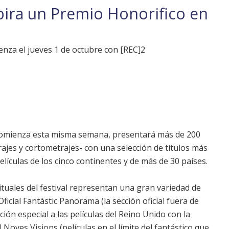
bira un Premio Honorifico en
enza el jueves 1 de octubre con [REC]2
omienza esta misma semana, presentará más de 200
jes y cortometrajes- con una selección de títulos más
ículas de los cinco continentes y de más de 30 países.
ituales del festival representan una gran variedad de
ficial Fantàstic Panorama (la sección oficial fuera de
ón especial a las películas del Reino Unido con la
l Noves Visions (películas en el límite del fantástico que