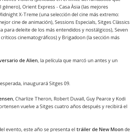
 género), Orient Express - Casa Àsia (las mejores
Midnight X-Treme (una selección del cine más extremo:
 mejor cine de animación), Sessions Especials, Sitges Clàssics
era para deleite de los más entendidos y nostálgicos), Seven
 críticos cinematográficos) y Brigadoon (la sección más
versario de Alien
, la película que marcó un antes y un
 esperada, inaugurará Sitges 09.
ensen
,
Charlize Theron
,
Robert Duvall
,
Guy Pearce
y
Kodi
 Mortensen vuelve a Sitges cuatro años después y recibirá el
 del evento, este año se presenta el
tráiler de
New Moon
de