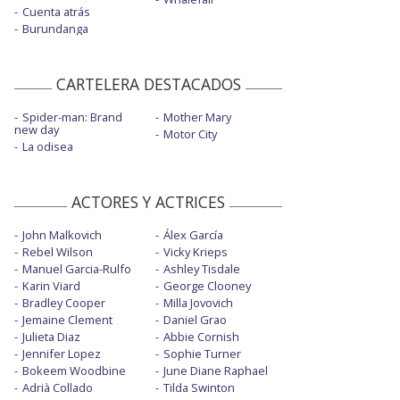
Cuenta atrás
Burundanga
CARTELERA DESTACADOS
Spider-man: Brand
Mother Mary
new day
Motor City
La odisea
ACTORES Y ACTRICES
John Malkovich
Álex García
Rebel Wilson
Vicky Krieps
Manuel Garcia-Rulfo
Ashley Tisdale
Karin Viard
George Clooney
Bradley Cooper
Milla Jovovich
Jemaine Clement
Daniel Grao
Julieta Diaz
Abbie Cornish
Jennifer Lopez
Sophie Turner
Bokeem Woodbine
June Diane Raphael
Adrià Collado
Tilda Swinton