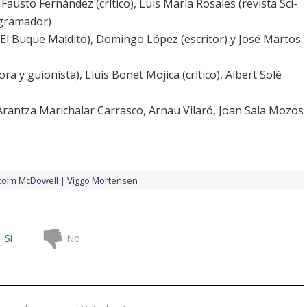
: Fausto Fernández (crítico), Luis María Rosales (revista Sci-
ogramador)
 El Buque Maldito), Domingo López (escritor) y José Martos
ora y guionista), Lluís Bonet Mojica (crítico), Albert Solé
 Arantza Marichalar Carrasco, Arnau Vilaró, Joan Sala Mozos
colm McDowell
Viggo Mortensen
Si
No