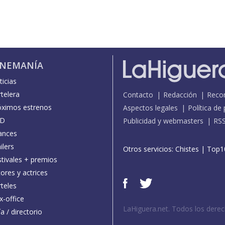
INEMANÍA
icias
telera
Contacto
Redacción
Reco
óximos estrenos
Aspectos legales
Política de
D
Publicidad y webmasters
RS
ances
ilers
Otros servicios:
Chistes
|
Top1
stivales + premios
ores y actrices
teles
x-office
LaHiguera.net. Todos los dere
a / directorio