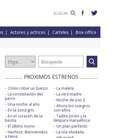
os
Actores y actrices
Carteles
Box-office
PROXIMOS ESTRENOS
Cómo robar un banco
La maleta
La constelación del
La otra madre
perro
Noche de paz 2
Una noche al año
Ahora los suegros
En la zona gris
son ellos
En el corazón de la
Tadeo Jones y la
bestia
lámpara maravillosa
El último mono
Un plan perfecto
Hechizo: Bienvenidos
La isla olvidada
a Hexe
Whalefall