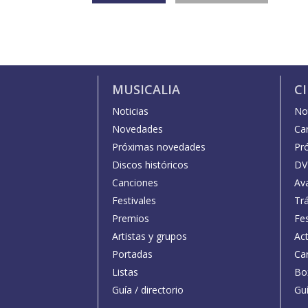
MUSICALIA
C
Noticias
Not
Novedades
Car
Próximas novedades
Pr
Discos históricos
DV
Canciones
Av
Festivales
Trá
Premios
Fe
Artistas y grupos
Act
Portadas
Car
Listas
Bo
Guía / directorio
Guí