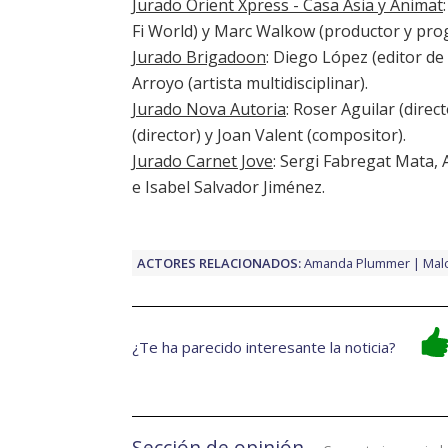
Jurado Orient Xpress - Casa Asia y Animat
Fi World) y Marc Walkow (productor y pr
Jurado Brigadoon
: Diego López (editor de
Arroyo (artista multidisciplinar).
Jurado Nova Autoria
: Roser Aguilar (direct
(director) y Joan Valent (compositor).
Jurado Carnet Jove
: Sergi Fabregat Mata,
e Isabel Salvador Jiménez.
ACTORES RELACIONADOS:
Amanda Plummer
Mal
¿Te ha parecido interesante la noticia?
Sección de opinión