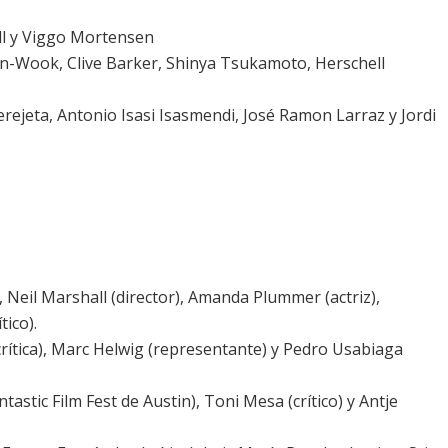
l y Viggo Mortensen
han-Wook, Clive Barker, Shinya Tsukamoto, Herschell
erejeta, Antonio Isasi Isasmendi, José Ramon Larraz y Jordi
, Neil Marshall (director),
Amanda Plummer
(actriz),
tico).
(crítica), Marc Helwig (representante) y Pedro Usabiaga
ntastic Film Fest de Austin), Toni Mesa (crítico) y Antje