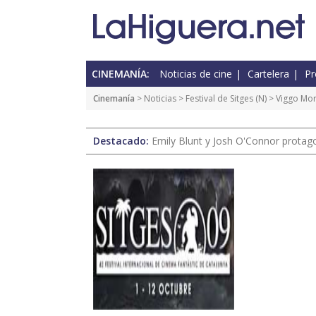
CINEMANÍA:
Noticias de cine
Cartelera
Pr
Cinemanía
>
Noticias
>
Festival de Sitges
(
N
) > Viggo Mo
Destacado:
Emily Blunt y Josh O'Connor protagon