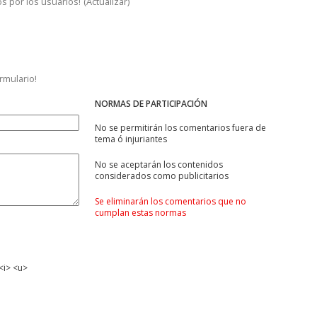
s por los usuarios!
(
Actualizar
)
ormulario!
NORMAS DE PARTICIPACIÓN
No se permitirán los comentarios fuera de
tema ó injuriantes
No se aceptarán los contenidos
considerados como publicitarios
Se eliminarán los comentarios que no
cumplan estas normas
<i> <u>