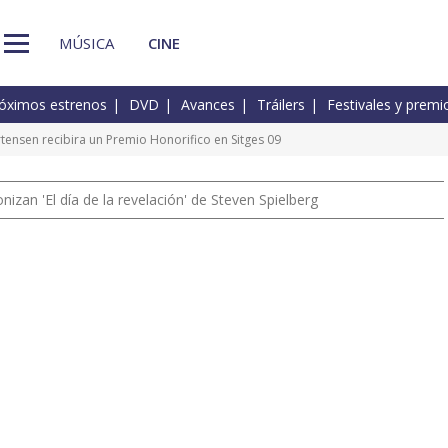
MÚSICA
CINE
óximos estrenos
DVD
Avances
Tráilers
Festivales y premi
rtensen recibira un Premio Honorifico en Sitges 09
izan 'El día de la revelación' de Steven Spielberg