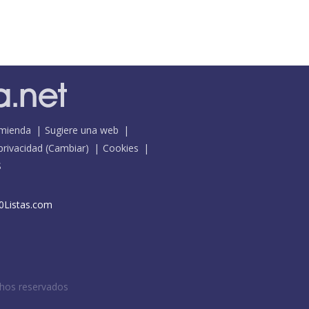
mienda
Sugiere una web
 privacidad
(
Cambiar
)
Cookies
S
0Listas.com
chos reservados