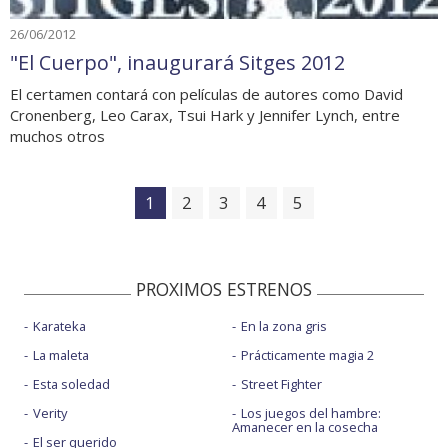
26/06/2012
"El Cuerpo", inaugurará Sitges 2012
El certamen contará con películas de autores como David
Cronenberg, Leo Carax, Tsui Hark y Jennifer Lynch, entre
muchos otros
1
2
3
4
5
PROXIMOS ESTRENOS
Karateka
En la zona gris
La maleta
Prácticamente magia 2
Esta soledad
Street Fighter
Verity
Los juegos del hambre:
Amanecer en la cosecha
El ser querido