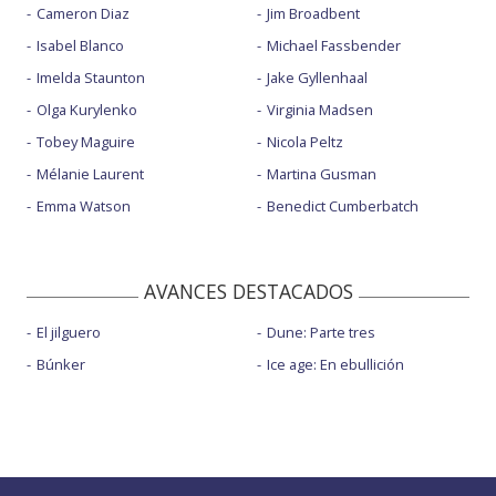
Cameron Diaz
Jim Broadbent
Isabel Blanco
Michael Fassbender
Imelda Staunton
Jake Gyllenhaal
Olga Kurylenko
Virginia Madsen
Tobey Maguire
Nicola Peltz
Mélanie Laurent
Martina Gusman
Emma Watson
Benedict Cumberbatch
AVANCES DESTACADOS
El jilguero
Dune: Parte tres
Búnker
Ice age: En ebullición