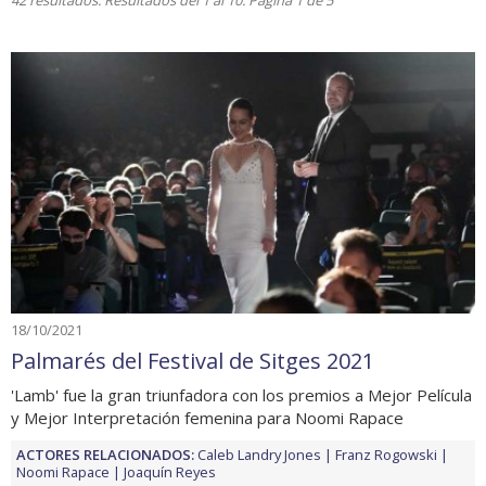
42 resultados. Resultados del 1 al 10. Página 1 de 5
18/10/2021
Palmarés del Festival de Sitges 2021
'Lamb' fue la gran triunfadora con los premios a Mejor Película
y Mejor Interpretación femenina para Noomi Rapace
ACTORES RELACIONADOS:
Caleb Landry Jones
Franz Rogowski
Noomi Rapace
Joaquín Reyes