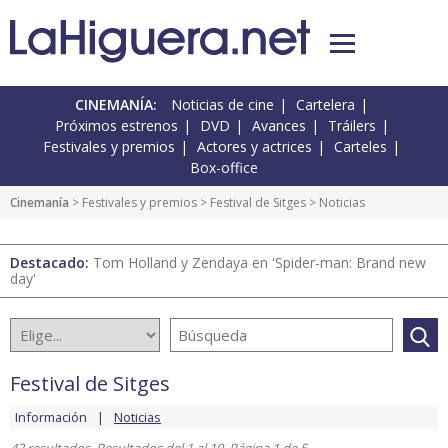
CINEMANÍA:
Noticias de cine
Cartelera
Próximos estrenos
DVD
Avances
Tráilers
Festivales y premios
Actores y actrices
Carteles
Box-office
Cinemanía
>
Festivales y premios
>
Festival de Sitges
> Noticias
Destacado:
Tom Holland y Zendaya en 'Spider-man: Brand new
day'
Festival de Sitges
Información
Noticias