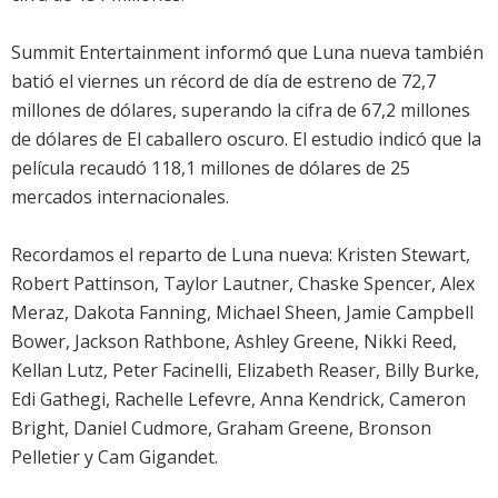
Summit Entertainment informó que
Luna nueva
también
batió el viernes un récord de día de estreno de 72,7
millones de dólares, superando la cifra de 67,2 millones
de dólares de
El caballero oscuro
. El estudio indicó que la
película recaudó 118,1 millones de dólares de 25
mercados internacionales.
Recordamos el reparto de
Luna nueva
:
Kristen Stewart
,
Robert Pattinson
,
Taylor Lautner
,
Chaske Spencer
,
Alex
Meraz
,
Dakota Fanning
,
Michael Sheen
,
Jamie Campbell
Bower
,
Jackson Rathbone
,
Ashley Greene
,
Nikki Reed
,
Kellan Lutz
,
Peter Facinelli
,
Elizabeth Reaser
,
Billy Burke
,
Edi Gathegi
,
Rachelle Lefevre
,
Anna Kendrick
,
Cameron
Bright
,
Daniel Cudmore
,
Graham Greene
,
Bronson
Pelletier
y
Cam Gigandet
.