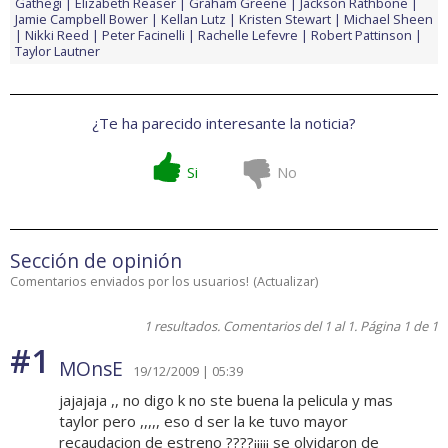
Gathegi
Elizabeth Reaser
Graham Greene
Jackson Rathbone
Jamie Campbell Bower
Kellan Lutz
Kristen Stewart
Michael Sheen
Nikki Reed
Peter Facinelli
Rachelle Lefevre
Robert Pattinson
Taylor Lautner
¿Te ha parecido interesante la noticia?
Si
No
Sección de opinión
Comentarios enviados por los usuarios!
(
Actualizar
)
1 resultados. Comentarios del 1 al 1. Página 1 de 1
#1
MOnsE
19/12/2009 | 05:39
jajajaja ,, no digo k no ste buena la pelicula y mas
taylor pero ,,,,, eso d ser la ke tuvo mayor
recaudacion de estreno ????¡¡¡¡¡ se olvidaron de