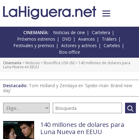
CINEMANÍA:
Noticias de cine
Cartelera
Próximos estrenos
DVD
Avances
Tráilers
Festivales y premios
Actores y actrices
Carteles
Box-office
Cinemanía
>
Noticias
>
Boxoffice USA
(
N
) > 140 millones de dolares para
Luna Nueva en EEUU
Destacado:
Tom Holland y Zendaya en 'Spider-man: Brand new
day'
140 millones de dolares para
Luna Nueva en EEUU