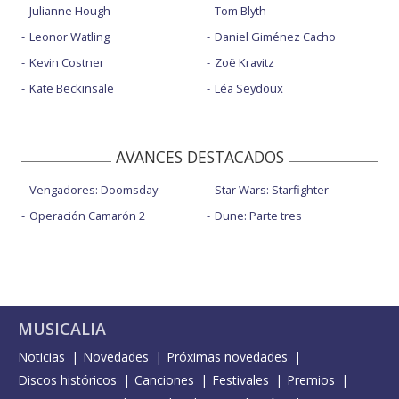
Julianne Hough
Tom Blyth
Leonor Watling
Daniel Giménez Cacho
Kevin Costner
Zoë Kravitz
Kate Beckinsale
Léa Seydoux
AVANCES DESTACADOS
Vengadores: Doomsday
Star Wars: Starfighter
Operación Camarón 2
Dune: Parte tres
MUSICALIA
Noticias
Novedades
Próximas novedades
Discos históricos
Canciones
Festivales
Premios