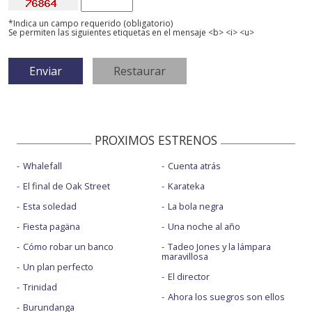
*Indica un campo requerido (obligatorio)
Se permiten las siguientes etiquetas en el mensaje <b> <i> <u>
PROXIMOS ESTRENOS
Whalefall
Cuenta atrás
El final de Oak Street
Karateka
Esta soledad
La bola negra
Fiesta pagäna
Una noche al año
Cómo robar un banco
Tadeo Jones y la lámpara
maravillosa
Un plan perfecto
El director
Trinidad
Ahora los suegros son ellos
Burundanga