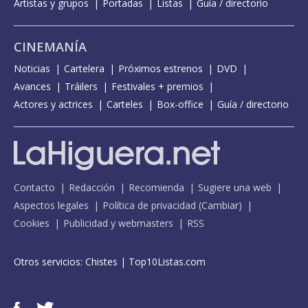
Artistas y grupos
Portadas
Listas
Guía / directorio
CINEMANÍA
Noticias
Cartelera
Próximos estrenos
DVD
Avances
Tráilers
Festivales + premios
Actores y actrices
Carteles
Box-office
Guía / directorio
Contacto
Redacción
Recomienda
Sugiere una web
Aspectos legales
Política de privacidad
(
Cambiar
)
Cookies
Publicidad y webmasters
RSS
Otros servicios:
Chistes
|
Top10Listas.com