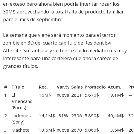
en exceso pero ahora bien podría intentar rozar los
30M$ aprovechando la total falta de producto familiar
para el mes de septiembre.
La semana que viene será momento para el terror
zombie en 3D del cuarto capítulo de Resident Evil:
Afterlife. Su fanbase y su fuerte ruido mediático es muy
interesante para una cartelera que ahora carece de
grandes títulos.
#
Título
Rec.
Var.%
Salas
Promedio
Acum.
Pr
1
El
16M$
nueva
2821
5.670$
19,1M$
--
americano
(Focus)
2
Ladrones
14,1M$
-31%
2306
5.890$
40,4M$
3
(Sony)
3
Machete
13,5M$
nueva
2670
5.060$
13,5M$
2