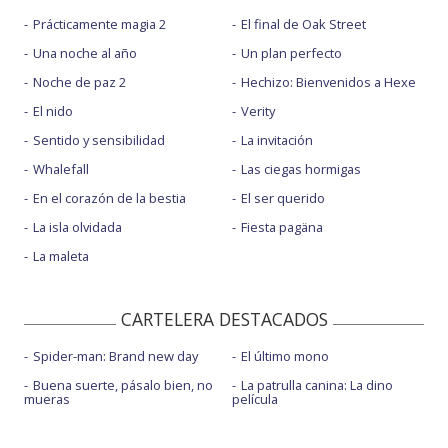
Prácticamente magia 2
El final de Oak Street
Una noche al año
Un plan perfecto
Noche de paz 2
Hechizo: Bienvenidos a Hexe
El nido
Verity
Sentido y sensibilidad
La invitación
Whalefall
Las ciegas hormigas
En el corazón de la bestia
El ser querido
La isla olvidada
Fiesta pagäna
La maleta
CARTELERA DESTACADOS
Spider-man: Brand new day
El último mono
Buena suerte, pásalo bien, no
La patrulla canina: La dino
mueras
película