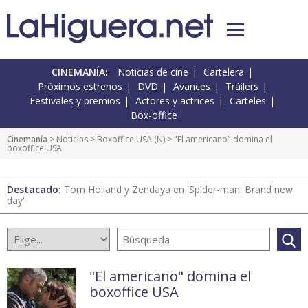
CINEMANÍA:
Noticias de cine
Cartelera
Próximos estrenos
DVD
Avances
Tráilers
Festivales y premios
Actores y actrices
Carteles
Box-office
Cinemanía
>
Noticias
>
Boxoffice USA
(
N
) > "El americano" domina el
boxoffice USA
Destacado:
Tom Holland y Zendaya en 'Spider-man: Brand new
day'
"El americano" domina el
boxoffice USA