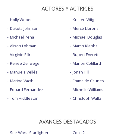
ACTORES Y ACTRICES
Holly Weber
Kristen Wiig
Dakota Johnson
Mercé Llorens
Michael Peña
Michael Douglas
Alison Lohman
Martin Klebba
Virginie Efira
Rupert Everett
Renée Zellweger
Marion Cotillard
Manuela Vellés
Jonah Hill
Marine Vacth
Emma de Caunes
Eduard Fernández
Michelle Williams
Tom Hiddleston
Christoph Waltz
AVANCES DESTACADOS
Star Wars: Starfighter
Coco 2