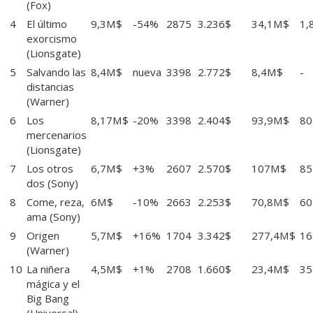
(Fox)
4
El último
9,3M$
-54%
2875
3.236$
34,1M$
1,
exorcismo
(Lionsgate)
5
Salvando las
8,4M$
nueva
3398
2.772$
8,4M$
-
distancias
(Warner)
6
Los
8,17M$
-20%
3398
2.404$
93,9M$
8
mercenarios
(Lionsgate)
7
Los otros
6,7M$
+3%
2607
2.570$
107M$
8
dos
(Sony)
8
Come, reza,
6M$
-10%
2663
2.253$
70,8M$
6
ama
(Sony)
9
Origen
5,7M$
+16%
1704
3.342$
277,4M$
1
(Warner)
10
La niñera
4,5M$
+1%
2708
1.660$
23,4M$
3
mágica y el
Big Bang