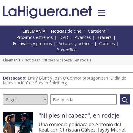
CINEMANÍA:
Noticias de cine
Cartelera
Próximos estrenos
DVD
Avances
Tráilers
Festivales y premios
Actores y actrices
Carteles
Box-office
Cinemanía
>
Noticias
> "Ni pies ni cabeza", en rodaje
Destacado:
Emily Blunt y Josh O'Connor protagonizan 'El día de
la revelación' de Steven Spielberg
"Ni pies ni cabeza", en rodaje
Una comedia policiaca de Antonio del
Real, con Christian Gálvez, Jaydy Michel,