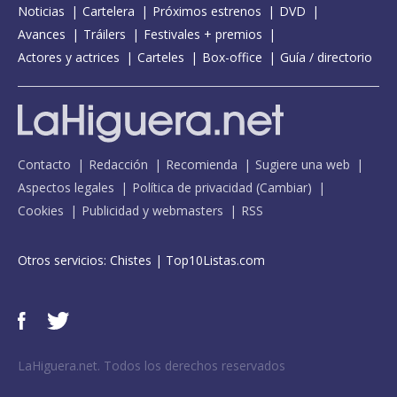
Noticias
Cartelera
Próximos estrenos
DVD
Avances
Tráilers
Festivales + premios
Actores y actrices
Carteles
Box-office
Guía / directorio
Contacto
Redacción
Recomienda
Sugiere una web
Aspectos legales
Política de privacidad
(
Cambiar
)
Cookies
Publicidad y webmasters
RSS
Otros servicios:
Chistes
|
Top10Listas.com
LaHiguera.net. Todos los derechos reservados