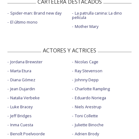
CARTELERA DESTACADOS
Spider-man: Brand new day
La patrulla canina: La dino
película
El último mono
Mother Mary
ACTORES Y ACTRICES
Jordana Brewster
Nicolas Cage
Marta Etura
Ray Stevenson
Diana Gómez
Johnny Depp
Jean Dujardin
Charlotte Rampling
Natalia Verbeke
Eduardo Noriega
Luke Bracey
Niels Arestrup
Jeff Bridges
Toni Collette
Inma Cuesta
Juliette Binoche
Benoît Poelvoorde
Adrien Brody