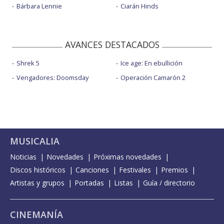
Bárbara Lennie
Ciarán Hinds
AVANCES DESTACADOS
Shrek 5
Ice age: En ebullición
Vengadores: Doomsday
Operación Camarón 2
MUSICALIA
Noticias
Novedades
Próximas novedades
Discos históricos
Canciones
Festivales
Premios
Artistas y grupos
Portadas
Listas
Guía / directorio
CINEMANÍA