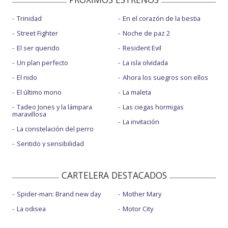
Trinidad
En el corazón de la bestia
Street Fighter
Noche de paz 2
El ser querido
Resident Evil
Un plan perfecto
La isla olvidada
El nido
Ahora los suegros son ellos
El último mono
La maleta
Tadeo Jones y la lámpara
Las ciegas hormigas
maravillosa
La invitación
La constelación del perro
Sentido y sensibilidad
CARTELERA DESTACADOS
Spider-man: Brand new day
Mother Mary
La odisea
Motor City