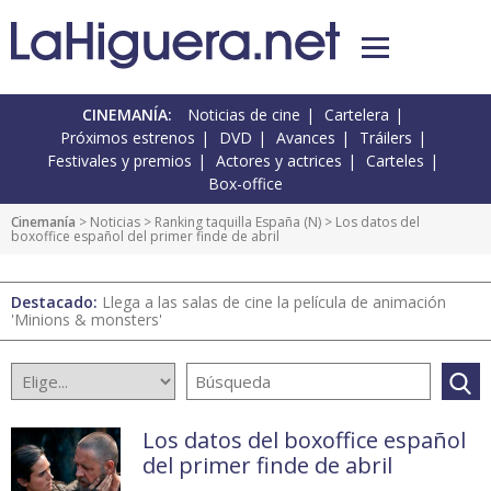
CINEMANÍA:
Noticias de cine
Cartelera
Próximos estrenos
DVD
Avances
Tráilers
Festivales y premios
Actores y actrices
Carteles
Box-office
Cinemanía
>
Noticias
>
Ranking taquilla España
(
N
) > Los datos del
boxoffice español del primer finde de abril
Destacado:
Llega a las salas de cine la película de animación
'Minions & monsters'
Los datos del boxoffice español
del primer finde de abril