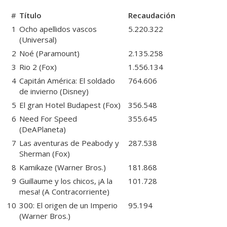
#
Título
Recaudación
1
Ocho apellidos vascos
5.220.322
(Universal)
2
Noé
(Paramount)
2.135.258
3
Rio 2
(Fox)
1.556.134
4
Capitán América: El soldado
764.606
de invierno
(Disney)
5
El gran Hotel Budapest
(Fox)
356.548
6
Need For Speed
355.645
(DeAPlaneta)
7
Las aventuras de Peabody y
287.538
Sherman
(Fox)
8
Kamikaze
(Warner Bros.)
181.868
9
Guillaume y los chicos, ¡A la
101.728
mesa!
(A Contracorriente)
10
300: El origen de un Imperio
95.194
(Warner Bros.)