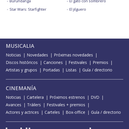
Burundanga
El gato con sombrero
Star Wars: Starfighter
El jilguero
MUSICALIA
Noticias
Novedades
Próximas novedades
Discos históricos
Canciones
Festivales
Premios
Artistas y grupos
Portadas
Listas
Guía / directorio
CINEMANÍA
Noticias
Cartelera
Próximos estrenos
DVD
Avances
Tráilers
Festivales + premios
Actores y actrices
Carteles
Box-office
Guía / directorio