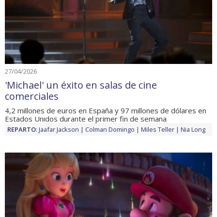
27/04/2026
'Michael' un éxito en salas de cine
comerciales
4,2 millones de euros en España y 97 millones de dólares en
Estados Unidos durante el primer fin de semana
REPARTO
:
Jaafar Jackson
Colman Domingo
Miles Teller
Nia Long