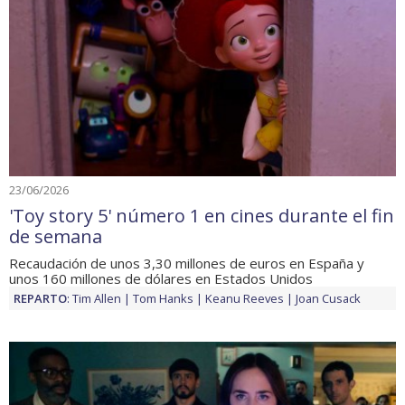
23/06/2026
'Toy story 5' número 1 en cines durante el fin
de semana
Recaudación de unos 3,30 millones de euros en España y
unos 160 millones de dólares en Estados Unidos
REPARTO
:
Tim Allen
Tom Hanks
Keanu Reeves
Joan Cusack