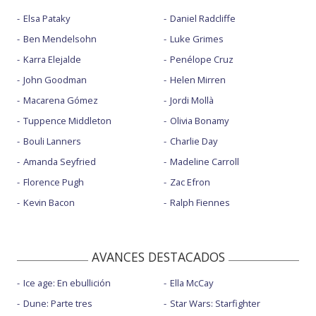
Elsa Pataky
Daniel Radcliffe
Ben Mendelsohn
Luke Grimes
Karra Elejalde
Penélope Cruz
John Goodman
Helen Mirren
Macarena Gómez
Jordi Mollà
Tuppence Middleton
Olivia Bonamy
Bouli Lanners
Charlie Day
Amanda Seyfried
Madeline Carroll
Florence Pugh
Zac Efron
Kevin Bacon
Ralph Fiennes
AVANCES DESTACADOS
Ice age: En ebullición
Ella McCay
Dune: Parte tres
Star Wars: Starfighter