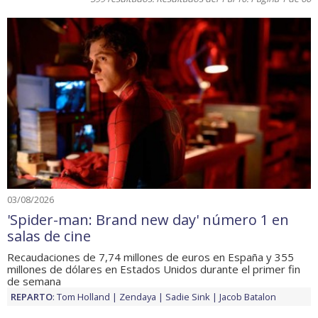
03/08/2026
'Spider-man: Brand new day' número 1 en
salas de cine
Recaudaciones de 7,74 millones de euros en España y 355
millones de dólares en Estados Unidos durante el primer fin
de semana
REPARTO
:
Tom Holland
Zendaya
Sadie Sink
Jacob Batalon