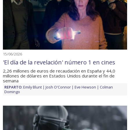
15/06/2026
'El día de la revelación' número 1 en cines
2,26 millones de euros de recaudación en España y 44,0
millones de dólares en Estados Unidos durante el fin de
semana
REPARTO
:
Emily Blunt
Josh O'Connor
Eve Hewson
Colman
Domingo