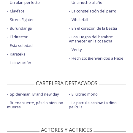
Un plan perfecto
Una noche al año
Clayface
La constelación del perro
Street Fighter
Whalefall
Burundanga
En el corazón de la bestia
El director
Los juegos del hambre:
Amanecer en la cosecha
Esta soledad
Verity
Karateka
Hechizo: Bienvenidos a Hexe
La invitación
CARTELERA DESTACADOS
Spider-man: Brand new day
El último mono
Buena suerte, pásalo bien, no
La patrulla canina: La dino
mueras
película
ACTORES Y ACTRICES