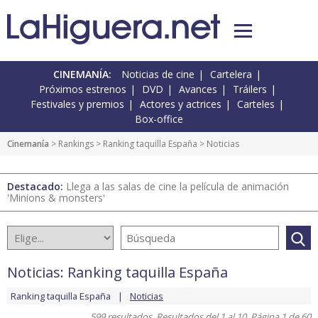
CINEMANÍA:
Noticias de cine
Cartelera
Próximos estrenos
DVD
Avances
Tráilers
Festivales y premios
Actores y actrices
Carteles
Box-office
Cinemanía
>
Rankings
>
Ranking taquilla España
> Noticias
Destacado:
Llega a las salas de cine la película de animación
'Minions & monsters'
Noticias: Ranking taquilla España
Ranking taquilla España
Noticias
599 resultados. Resultados del 1 al 10. Página 1 de 60