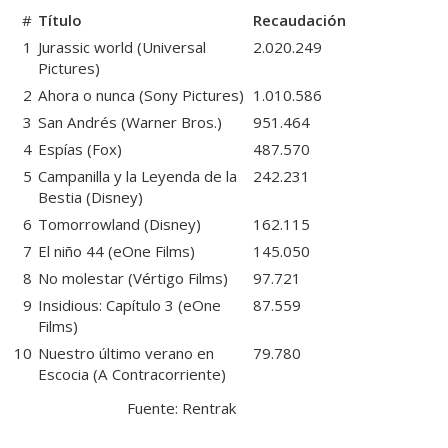
#
Título
Recaudación
1
Jurassic world
(Universal
2.020.249
Pictures)
2
Ahora o nunca
(Sony Pictures)
1.010.586
3
San Andrés
(Warner Bros.)
951.464
4
Espías
(Fox)
487.570
5
Campanilla y la Leyenda de la
242.231
Bestia
(Disney)
6
Tomorrowland
(Disney)
162.115
7
El niño 44
(eOne Films)
145.050
8
No molestar
(Vértigo Films)
97.721
9
Insidious: Capítulo 3
(eOne
87.559
Films)
10
Nuestro último verano en
79.780
Escocia
(A Contracorriente)
Fuente:
Rentrak