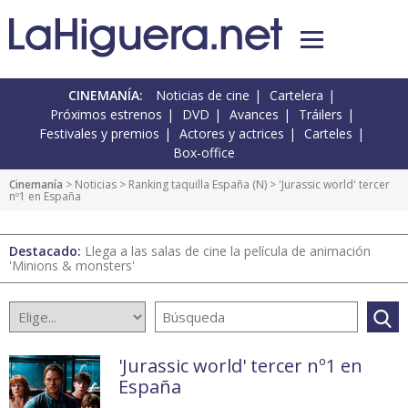
CINEMANÍA:
Noticias de cine
Cartelera
Próximos estrenos
DVD
Avances
Tráilers
Festivales y premios
Actores y actrices
Carteles
Box-office
Cinemanía
>
Noticias
>
Ranking taquilla España
(
N
) > 'Jurassic world' tercer
nº1 en España
Destacado:
Llega a las salas de cine la película de animación
'Minions & monsters'
'Jurassic world' tercer nº1 en
España