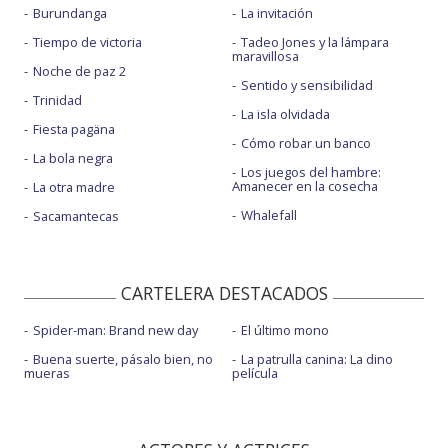
Burundanga
La invitación
Tiempo de victoria
Tadeo Jones y la lámpara
maravillosa
Noche de paz 2
Sentido y sensibilidad
Trinidad
La isla olvidada
Fiesta pagäna
Cómo robar un banco
La bola negra
Los juegos del hambre:
Amanecer en la cosecha
La otra madre
Whalefall
Sacamantecas
CARTELERA DESTACADOS
Spider-man: Brand new day
El último mono
Buena suerte, pásalo bien, no
La patrulla canina: La dino
mueras
película