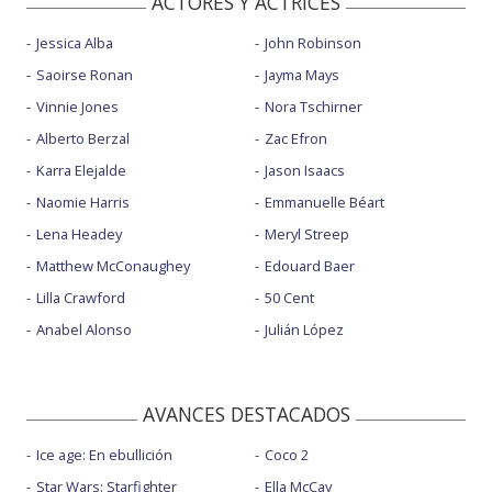
ACTORES Y ACTRICES
Jessica Alba
John Robinson
Saoirse Ronan
Jayma Mays
Vinnie Jones
Nora Tschirner
Alberto Berzal
Zac Efron
Karra Elejalde
Jason Isaacs
Naomie Harris
Emmanuelle Béart
Lena Headey
Meryl Streep
Matthew McConaughey
Edouard Baer
Lilla Crawford
50 Cent
Anabel Alonso
Julián López
AVANCES DESTACADOS
Ice age: En ebullición
Coco 2
Star Wars: Starfighter
Ella McCay