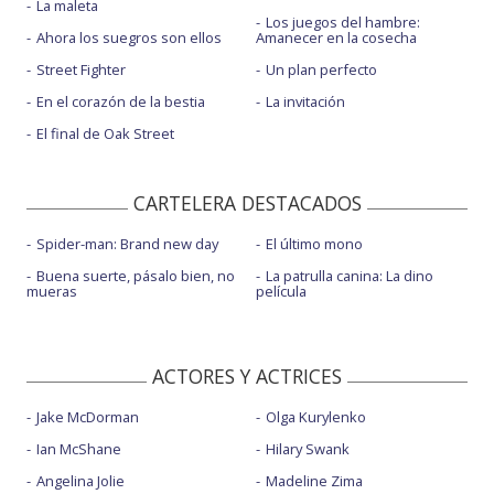
La maleta
Los juegos del hambre:
Ahora los suegros son ellos
Amanecer en la cosecha
Street Fighter
Un plan perfecto
En el corazón de la bestia
La invitación
El final de Oak Street
CARTELERA DESTACADOS
Spider-man: Brand new day
El último mono
Buena suerte, pásalo bien, no
La patrulla canina: La dino
mueras
película
ACTORES Y ACTRICES
Jake McDorman
Olga Kurylenko
Ian McShane
Hilary Swank
Angelina Jolie
Madeline Zima