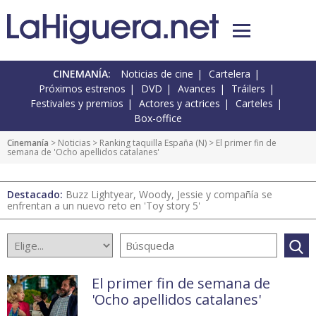
CINEMANÍA:
Noticias de cine
Cartelera
Próximos estrenos
DVD
Avances
Tráilers
Festivales y premios
Actores y actrices
Carteles
Box-office
Cinemanía
>
Noticias
>
Ranking taquilla España
(
N
) > El primer fin de
semana de 'Ocho apellidos catalanes'
Destacado:
Buzz Lightyear, Woody, Jessie y compañía se
enfrentan a un nuevo reto en 'Toy story 5'
El primer fin de semana de
'Ocho apellidos catalanes'