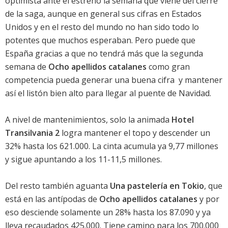
optimista ante el estreno la semana que viene del cierre
de la saga, aunque en general sus cifras en Estados
Unidos y en el resto del mundo no han sido todo lo
potentes que muchos esperaban. Pero puede que
España gracias a que no tendrá más que la segunda
semana de
Ocho apellidos catalanes
como gran
competencia pueda generar una buena cifra  y mantener
así el listón bien alto para llegar al puente de Navidad.
A nivel de mantenimientos, solo la animada
Hotel
Transilvania 2
logra mantener el topo y descender un
32% hasta los 621.000. La cinta acumula ya 9,77 millones
y sigue apuntando a los 11-11,5 millones.
Del resto también aguanta
Una pastelería en Tokio
, que
está en las antípodas de
Ocho apellidos catalanes
y por
eso desciende solamente un 28% hasta los 87.090 y ya
lleva recaudados 425.000. Tiene camino para los 700.000