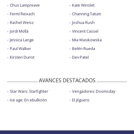
Chus Lampreave
Kate Winslet
Fermí Reixach
Channing Tatum
Rachel Weisz
Joshua Rush
Jordi Mollà
Vincent Cassel
Jessica Lange
Mia Wasikowska
Paul Walker
Belén Rueda
Kirsten Dunst
Dev Patel
AVANCES DESTACADOS
Star Wars: Starfighter
Vengadores: Doomsday
Ice age: En ebullición
El jilguero