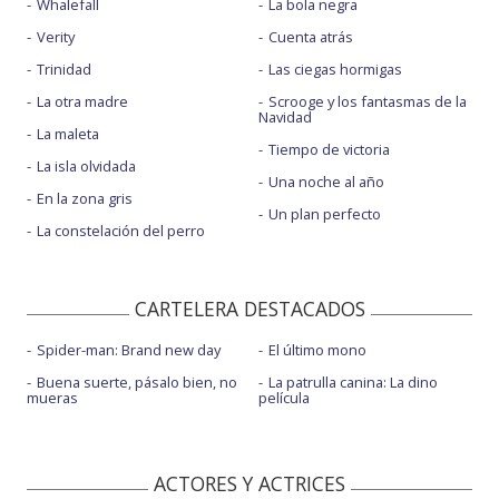
Whalefall
La bola negra
Verity
Cuenta atrás
Trinidad
Las ciegas hormigas
La otra madre
Scrooge y los fantasmas de la
Navidad
La maleta
Tiempo de victoria
La isla olvidada
Una noche al año
En la zona gris
Un plan perfecto
La constelación del perro
CARTELERA DESTACADOS
Spider-man: Brand new day
El último mono
Buena suerte, pásalo bien, no
La patrulla canina: La dino
mueras
película
ACTORES Y ACTRICES