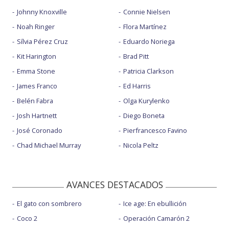
Johnny Knoxville
Connie Nielsen
Noah Ringer
Flora Martínez
Sílvia Pérez Cruz
Eduardo Noriega
Kit Harington
Brad Pitt
Emma Stone
Patricia Clarkson
James Franco
Ed Harris
Belén Fabra
Olga Kurylenko
Josh Hartnett
Diego Boneta
José Coronado
Pierfrancesco Favino
Chad Michael Murray
Nicola Peltz
AVANCES DESTACADOS
El gato con sombrero
Ice age: En ebullición
Coco 2
Operación Camarón 2