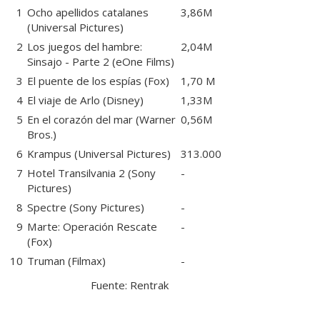
1
Ocho apellidos catalanes
3,86M
(Universal Pictures)
2
Los juegos del hambre:
2,04M
Sinsajo - Parte 2
(eOne Films)
3
El puente de los espías
(Fox)
1,70 M
4
El viaje de Arlo
(Disney)
1,33M
5
En el corazón del mar
(Warner
0,56M
Bros.)
6
Krampus
(Universal Pictures)
313.000
7
Hotel Transilvania 2
(Sony
-
Pictures)
8
Spectre
(Sony Pictures)
-
9
Marte: Operación Rescate
-
(Fox)
10
Truman
(Filmax)
-
Fuente:
Rentrak