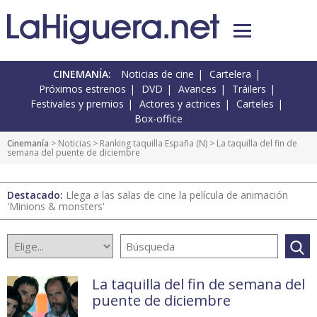
CINEMANÍA:
Noticias de cine
Cartelera
Próximos estrenos
DVD
Avances
Tráilers
Festivales y premios
Actores y actrices
Carteles
Box-office
Cinemanía
>
Noticias
>
Ranking taquilla España
(
N
) > La taquilla del fin de
semana del puente de diciembre
Destacado:
Llega a las salas de cine la película de animación
'Minions & monsters'
La taquilla del fin de semana del
puente de diciembre