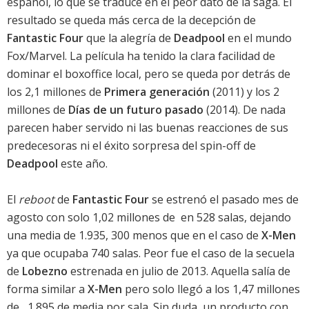
español, lo que se traduce en el peor dato de la saga. El
resultado se queda más cerca de la decepción de
Fantastic Four
que la alegría de
Deadpool
en el mundo
Fox/Marvel. La película ha tenido la clara facilidad de
dominar el boxoffice local, pero se queda por detrás de
los 2,1 millones de
Primera generación
(2011) y los 2
millones de
Días de un futuro pasado
(2014). De nada
parecen haber servido ni las buenas reacciones de sus
predecesoras ni el éxito sorpresa del spin-off de
Deadpool
este año.
El
reboot
de
Fantastic Four
se estrenó el pasado mes de
agosto con solo 1,02 millones de  en 528 salas, dejando
una media de 1.935, 300 menos que en el caso de
X-Men
ya que ocupaba 740 salas. Peor fue el caso de la secuela
de
Lobezno
estrenada en julio de 2013. Aquella salía de
forma similar a
X-Men
pero solo llegó a los 1,47 millones
de , 1.895 de media por sala. Sin duda, un producto con