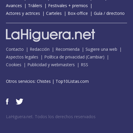
Avances
Tráilers
Festivales + premios
Actores y actrices
Carteles
Box-office
Guía / directorio
Contacto
Redacción
Recomienda
Sugiere una web
Aspectos legales
Política de privacidad
(
Cambiar
)
Cookies
Publicidad y webmasters
RSS
Otros servicios:
Chistes
|
Top10Listas.com
LaHiguera.net. Todos los derechos reservados