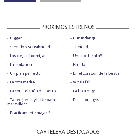
PROXIMOS ESTRENOS
Digger
Burundanga
Sentido y sensibilidad
Trinidad
Las ciegas hormigas
Una noche al año
La invitación
El nido
Un plan perfecto
En el corazón de la bestia
La otra madre
Whalefall
La constelación del perro
La bola negra
Tadeo Jones y la lámpara
En la zona gris
maravillosa
Prácticamente magia 2
CARTELERA DESTACADOS