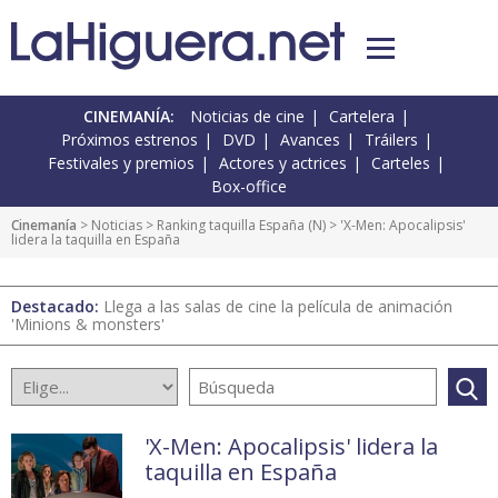
CINEMANÍA:
Noticias de cine
Cartelera
Próximos estrenos
DVD
Avances
Tráilers
Festivales y premios
Actores y actrices
Carteles
Box-office
Cinemanía
>
Noticias
>
Ranking taquilla España
(
N
) > 'X-Men: Apocalipsis'
lidera la taquilla en España
Destacado:
Llega a las salas de cine la película de animación
'Minions & monsters'
'X-Men: Apocalipsis' lidera la
taquilla en España