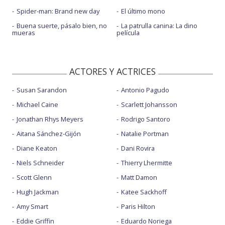
Spider-man: Brand new day
El último mono
Buena suerte, pásalo bien, no
La patrulla canina: La dino
mueras
película
ACTORES Y ACTRICES
Susan Sarandon
Antonio Pagudo
Michael Caine
Scarlett Johansson
Jonathan Rhys Meyers
Rodrigo Santoro
Aitana Sánchez-Gijón
Natalie Portman
Diane Keaton
Dani Rovira
Niels Schneider
Thierry Lhermitte
Scott Glenn
Matt Damon
Hugh Jackman
Katee Sackhoff
Amy Smart
Paris Hilton
Eddie Griffin
Eduardo Noriega