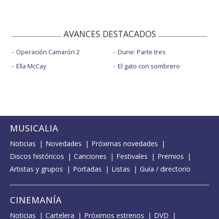
AVANCES DESTACADOS
Operación Camarón 2
Dune: Parte tres
Ella McCay
El gato con sombrero
MUSICALIA
Noticias
Novedades
Próximas novedades
Discos históricos
Canciones
Festivales
Premios
Artistas y grupos
Portadas
Listas
Guía / directorio
CINEMANÍA
Noticias
Cartelera
Próximos estrenos
DVD