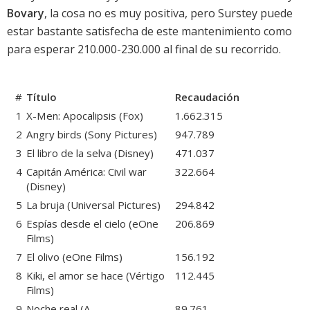
Bovary
, la cosa no es muy positiva, pero Surstey puede
estar bastante satisfecha de este mantenimiento como
para esperar 210.000-230.000 al final de su recorrido.
#
Título
Recaudación
1
X-Men: Apocalipsis
(Fox)
1.662.315
2
Angry birds
(Sony Pictures)
947.789
3
El libro de la selva
(Disney)
471.037
4
Capitán América: Civil war
322.664
(Disney)
5
La bruja
(Universal Pictures)
294.842
6
Espías desde el cielo
(eOne
206.869
Films)
7
El olivo
(eOne Films)
156.192
8
Kiki, el amor se hace
(Vértigo
112.445
Films)
9
Noche real
(A
89.761