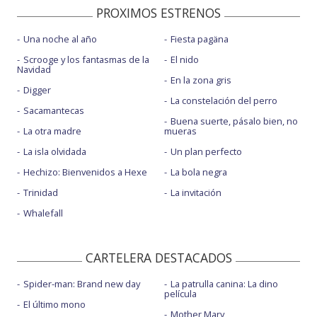
PROXIMOS ESTRENOS
Una noche al año
Fiesta pagäna
Scrooge y los fantasmas de la
El nido
Navidad
En la zona gris
Digger
La constelación del perro
Sacamantecas
Buena suerte, pásalo bien, no
La otra madre
mueras
La isla olvidada
Un plan perfecto
Hechizo: Bienvenidos a Hexe
La bola negra
Trinidad
La invitación
Whalefall
CARTELERA DESTACADOS
Spider-man: Brand new day
La patrulla canina: La dino
película
El último mono
Mother Mary