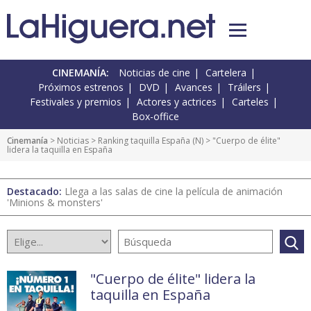
CINEMANÍA:
Noticias de cine
Cartelera
Próximos estrenos
DVD
Avances
Tráilers
Festivales y premios
Actores y actrices
Carteles
Box-office
Cinemanía
>
Noticias
>
Ranking taquilla España
(
N
) > "Cuerpo de élite"
lidera la taquilla en España
Destacado:
Llega a las salas de cine la película de animación
'Minions & monsters'
"Cuerpo de élite" lidera la
taquilla en España