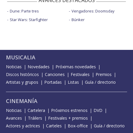
Dune: Parte tres
Vengadores: Doomsday
Star Wars: Starfighter
Búnker
MUSICALIA
Noticias
Novedades
Próximas novedades
Discos históricos
Canciones
Festivales
Premios
Artistas y grupos
Portadas
Listas
Guía / directorio
CINEMANÍA
Noticias
Cartelera
Próximos estrenos
DVD
Avances
Tráilers
Festivales + premios
Actores y actrices
Carteles
Box-office
Guía / directorio