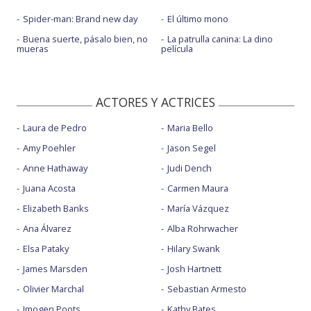
Spider-man: Brand new day
El último mono
Buena suerte, pásalo bien, no
La patrulla canina: La dino
mueras
película
ACTORES Y ACTRICES
Laura de Pedro
Maria Bello
Amy Poehler
Jason Segel
Anne Hathaway
Judi Dench
Juana Acosta
Carmen Maura
Elizabeth Banks
María Vázquez
Ana Álvarez
Alba Rohrwacher
Elsa Pataky
Hilary Swank
James Marsden
Josh Hartnett
Olivier Marchal
Sebastian Armesto
Imogen Poots
Kathy Bates