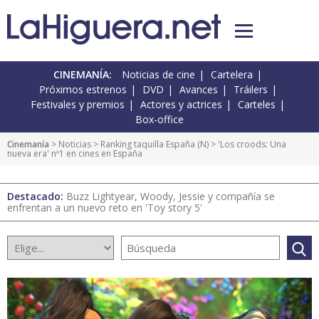
CINEMANÍA:
Noticias de cine
Cartelera
Próximos estrenos
DVD
Avances
Tráilers
Festivales y premios
Actores y actrices
Carteles
Box-office
Cinemanía
>
Noticias
>
Ranking taquilla España
(
N
) > 'Los croods: Una
nueva era' nº1 en cines en España
Destacado:
Buzz Lightyear, Woody, Jessie y compañía se
enfrentan a un nuevo reto en 'Toy story 5'