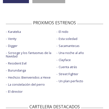
PROXIMOS ESTRENOS
Karateka
El nido
Verity
Esta soledad
Digger
Sacamantecas
Scrooge y los fantasmas de la
Una noche al año
Navidad
Clayface
Resident Evil
Cuenta atrás
Burundanga
Street Fighter
Hechizo: Bienvenidos a Hexe
Un plan perfecto
La constelación del perro
El director
CARTELERA DESTACADOS