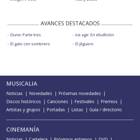
AVANCES DESTACADOS
Dune: Parte tres
Ice age: En ebullición
El gato con sombrero
El jilguero
MUSICALIA
Noticias
Novedades
Próximas novedades
Discos históricos
Canciones
Festivales
Premios
Artistas y grupos
Portadas
Listas
Guía / directorio
CINEMANÍA
Noticias
Cartelera
Próximos estrenos
DVD