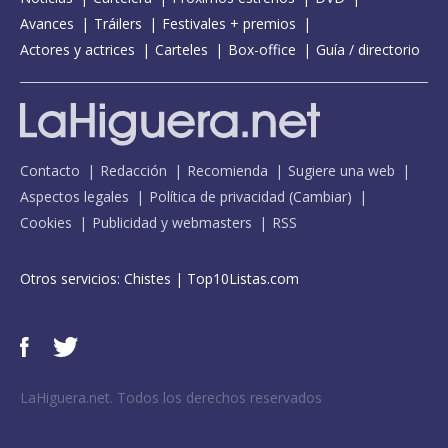
Avances
Tráilers
Festivales + premios
Actores y actrices
Carteles
Box-office
Guía / directorio
Contacto
Redacción
Recomienda
Sugiere una web
Aspectos legales
Política de privacidad
(
Cambiar
)
Cookies
Publicidad y webmasters
RSS
Otros servicios:
Chistes
|
Top10Listas.com
LaHiguera.net. Todos los derechos reservados