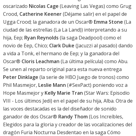
oscarizado
Nicolas Cage
(Leaving Las Vegas) como Grug
Crood,
Catherine Keener
(Déjame salir) en el papel de
Ugga Crood; la ganadora de un Oscar®
Emma Stone
(La
ciudad de las estrellas (La La Land)) interpretando a su
hija, Eep;
Ryan Reynolds
(la saga Deadpool) como el
novio de Eep, Chico;
Clark Duke
(Jacuzzi al pasado) dando
a vida a Tonk, el hermano de Eep; y la ganadora del
Oscar®
Cloris Leachman
(La última película) como Abu.
Se unen al reparto original para esta nueva entrega
Peter Dinklage
(la serie de HBO Juego de tronos) como
Phil Masmejor,
Leslie Mann
(#SexPact) poniendo voz a
Hope Masmejor y
Kelly Marie Tran
(Star Wars: Episodio
VIII - Los últimos Jedi) en el papel de su hija, Alba. Otra de
las voces destacadas es la del diseñador de sonido
ganador de dos Oscar®
Randy Thom
(Los Increíbles,
Elegidos para la gloria y creador de las vocalizaciones del
dragón Furia Nocturna Desdentao en la saga Cómo