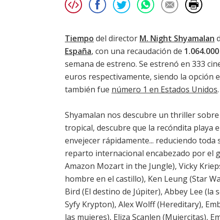
Tiempo
del director
M. Night Shyamalan
d
España
, con una recaudación de
1.064.000
semana de estreno. Se estrenó en 333 cine
euros respectivamente, siendo la opción 
también fue
número 1 en Estados Unidos
.
Shyamalan nos descubre un thriller sobre
tropical, descubre que la recóndita playa 
envejecer rápidamente... reduciendo toda 
reparto internacional encabezado por el
Amazon Mozart in the Jungle),
Vicky Kriep
hombre en el castillo),
Ken Leung
(Star Wa
Bird
(El destino de Júpiter),
Abbey Lee
(la 
Syfy Krypton),
Alex Wolff
(Hereditary),
Emb
las mujeres),
Eliza Scanlen
(Mujercitas), Em