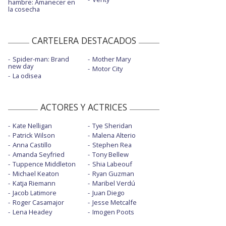
hambre: Amanecer en
la cosecha
CARTELERA DESTACADOS
Spider-man: Brand
Mother Mary
new day
Motor City
La odisea
ACTORES Y ACTRICES
Kate Nelligan
Tye Sheridan
Patrick Wilson
Malena Alterio
Anna Castillo
Stephen Rea
Amanda Seyfried
Tony Bellew
Tuppence Middleton
Shia Labeouf
Michael Keaton
Ryan Guzman
Katja Riemann
Maribel Verdú
Jacob Latimore
Juan Diego
Roger Casamajor
Jesse Metcalfe
Lena Headey
Imogen Poots