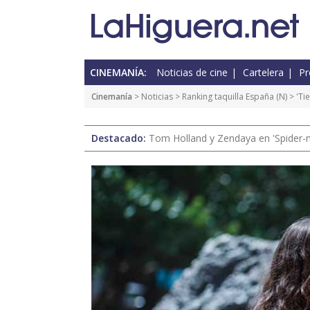
CINEMANÍA:
Noticias de cine
Cartelera
Pr
Cinemanía
>
Noticias
>
Ranking taquilla España
(
N
) > 'T
Destacado:
Tom Holland y Zendaya en 'Spider-