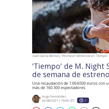
Gael García Bernal y Thomasin McKenzie en 'Tiempo'. ©
'Tiempo' de M. Night 
de semana de estreno
Una recaudación de 1.064.000 euros con u
más de 160.300 espectadores
Hugo Fernández
02/08/2021 | 19:00 CET
1'