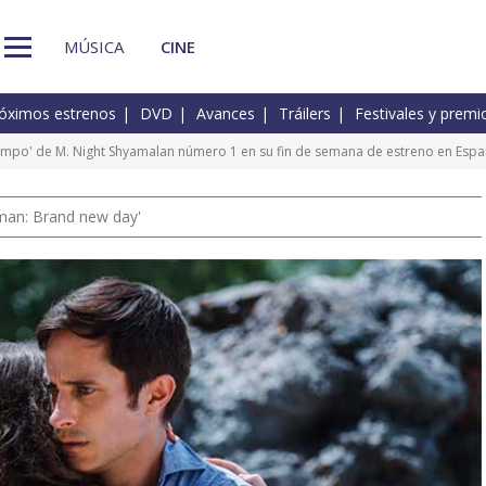
MÚSICA
CINE
óximos estrenos
DVD
Avances
Tráilers
Festivales y premi
iempo' de M. Night Shyamalan número 1 en su fin de semana de estreno en Esp
man: Brand new day'