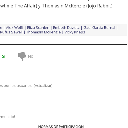
owtime The Affair) y
Thomasin McKenzie
(Jojo Rabbit).
ee
Alex Wolff
Eliza Scanlen
Embeth Davidtz
Gael García Bernal
Rufus Sewell
Thomasin McKenzie
Vicky Krieps
Si
No
s por los usuarios!
(
Actualizar
)
ormulario!
NORMAS DE PARTICIPACIÓN