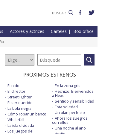
os
Actores y actrices
Carteles
Box-office
aña
PROXIMOS ESTRENOS
El nido
En la zona gris
El director
Hechizo: Bienvenidos
a Hexe
Street Fighter
Sentido y sensibilidad
El ser querido
Esta soledad
La bola negra
Un plan perfecto
Cómo robar un banco
Ahora los suegros
Whalefall
son ellos
La isla olvidada
Una noche al año
Los juegos del
Verity