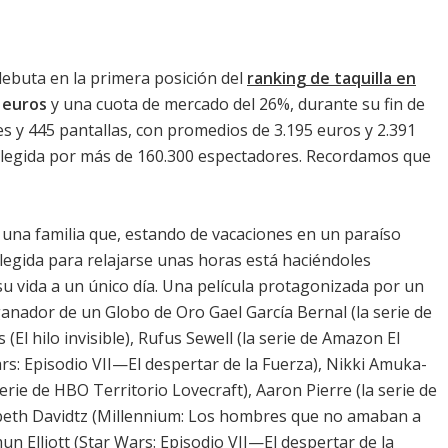
ebuta en la primera posición del
ranking de taquilla en
 euros
y una cuota de mercado del 26%, durante su fin de
s y 445 pantallas, con promedios de 3.195 euros y 2.391
elegida por más de 160.300 espectadores. Recordamos que
 una familia que, estando de vacaciones en un paraíso
elegida para relajarse unas horas está haciéndoles
su vida a un único día. Una película protagonizada por un
 ganador de un Globo de Oro
Gael García Bernal
(la serie de
s
(El hilo invisible),
Rufus Sewell
(la serie de Amazon El
rs: Episodio VII—El despertar de la Fuerza),
Nikki Amuka-
serie de HBO Territorio Lovecraft),
Aaron Pierre
(la serie de
eth Davidtz
(Millennium: Los hombres que no amaban a
un Elliott (Star Wars: Episodio VII—El despertar de la